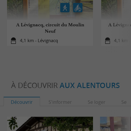
A Lévignacq, circuit du Moulin
A Lévignac
Neuf
4,1 km - Lévignacq
4,1 km -
À DÉCOUVRIR
AUX ALENTOURS
Découvrir
S'informer
Se loger
Se r