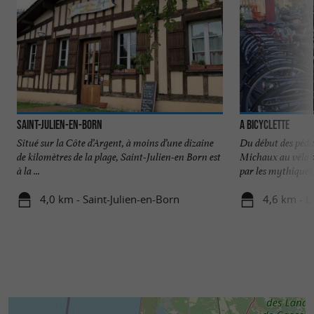
Saint-Julien-en-Born
A Bicyclette
Situé sur la Côte d’Argent, à moins d’une dizaine
Du début des pédal
de kilomètres de la plage, Saint-Julien-en Born est
Michaux au vélo d
à la ...
par les mythiques .
4,0 km - Saint-Julien-en-Born
4,6 km - L