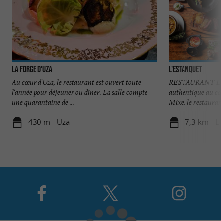
LA FORGE D'UZA
L'Estanquet
Au cœur d'Uza, le restaurant est ouvert toute
RESTAURANT L'E
l'année pour déjeuner ou dîner. La salle compte
authentique au cœu
une quarantaine de ...
Mixe, le restaurant
430 m - Uza
7,3 km - L