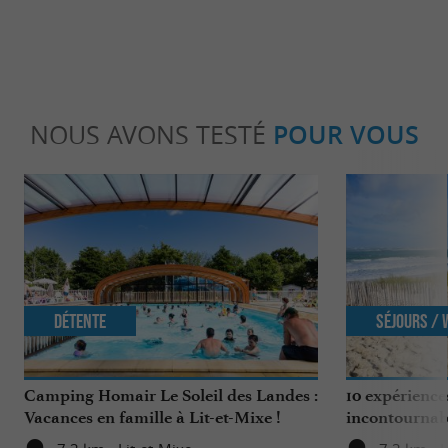
NOUS AVONS TESTÉ
POUR VOUS
Détente
Séjours /
Camping Homair Le Soleil des Landes :
10 expérience
Vacances en famille à Lit-et-Mixe !
incontournab
Nature