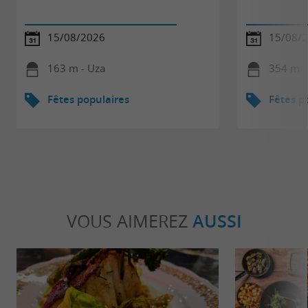
15/08/2026
15/08/
163 m - Uza
354 m -
Fêtes populaires
Fêtes p
VOUS AIMEREZ
AUSSI