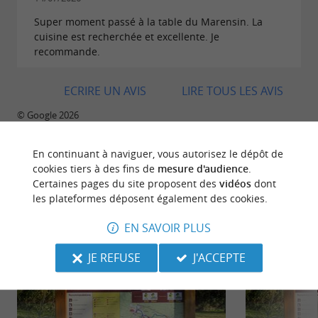
Super moment passé à la table du Marensin. La
cuisine est recherchée et excellente. Je
recommande.
ECRIRE UN AVIS
LIRE TOUS LES AVIS
© Google 2026
En continuant à naviguer, vous autorisez le dépôt de
cookies tiers à des fins de
mesure d'audience
.
Certaines pages du site proposent des
vidéos
dont
BALADES
À PROXIMITÉ
les plateformes déposent également des cookies.
EN SAVOIR PLUS
JE REFUSE
J'ACCEPTE