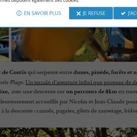
ormes déposent également des cookies.
EN SAVOIR PLUS
JE REFUSE
J'A
qui serpente entre
 de Contis
dunes, pinède, forêts et
ntis-Plage.
Un terrain d’aventure infini que propose de d
avec une descente sur
en tout
Mixe,
un parcours de 8km
leureusement accueillis par Nicolas et Jean-Claude pour
à la descente : canoës, pagaies, gilets de sauvetage, bido