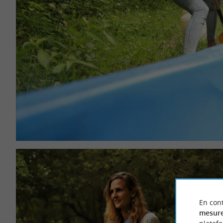
En cont
mesure