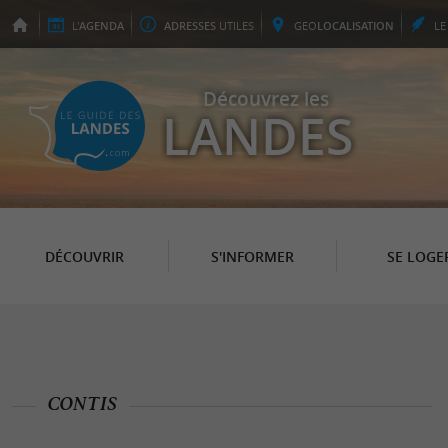
L'
AGENDA
ADRESSES
UTILES
GEO
LOCALISATION
L
Découvrez les
LANDES
DÉCOUVRIR
S'INFORMER
SE LOGE
CONTIS