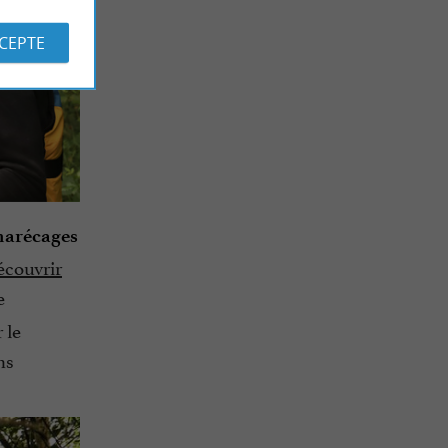
CCEPTE
 marécages
écouvrir
e
 le
ns