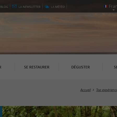
E
BLOG
LA
NEWSLETTER
LA
MÉTÉO
R
SE RESTAURER
DÉGUSTER
S
Accueil
Top expérienc