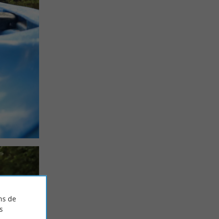
ns de
s