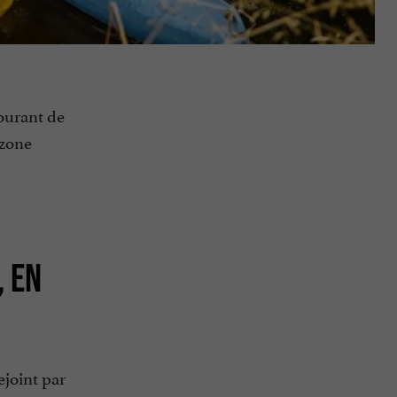
Courant de
 zone
, EN
rejoint par