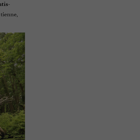
tis-
 tienne,