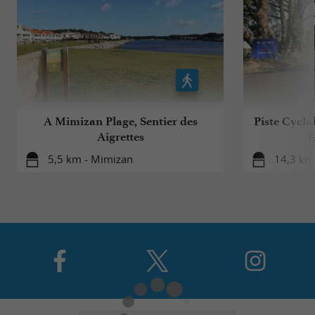
A Mimizan Plage, Sentier des
Piste Cycla
Aigrettes
J
5,5 km - Mimizan
14,3 km 