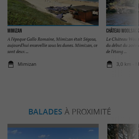
Mimizan
Château Woolsac
A l'époque Gallo Romaine, Mimizan était Ségosa,
Le Château Wools
aujourd'hui ensevellie sous les dunes. Mimizan, ce
du début du 20ème 
sont deux ...
de l’étang ...
Mimizan
3,0 km - 
BALADES
À PROXIMITÉ