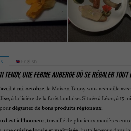
is
English
N TENOY, UNE FERME AUBERGE OÙ SE RÉGALER TOUT 
, le Maison Tenoy vous accueille avec
’avril à mi-octobre
, à la lisière de la forêt landaise. Située à Léon, à 1
ise
 pour
.
déguster de bons produits régionaux
, travaillé de plusieurs manières entre
rd est à l’honneur
s, une
. Installez-vous dans l
cuisine locale et maîtrisée