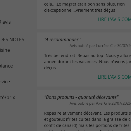
cela....Le magret était bon sans plus, rien
d'exceptionnel...Vraiment très déçus
LIRE L'AVIS CO
 avis
DES NOTES
"A recommander."
Avis publié par Lucrèce C le 30/07/
isine
Très bel endroit. Repas au top. Nous y allo
année durant les vacances. Nous n'avons ja
iance
déçus.
LIRE L'AVIS CO
rvice
"Bons produits - quantité décevante"
té/prix
Avis publié par Axel G le 28/07/2026
Repas relativement décevant. Les produits 
et gouteux (frites cuites dans la graisse de 
confit de canard) mais les portions de frites