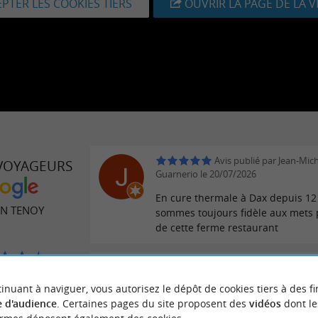
PTER LES COOKIES TIERS
OUVRIR LA PAGE DE LA 
Avis publié par Jean-Mic
 VOYAGEURS
Guarnerio le 20/07/2026
En cure thermale à Dax depuis 12
N TENOY
sommes toujours fidèle aux mets
de cette ferme restaurant
Avis publié par Denis Be
 avis
18/07/2026
inuant à naviguer, vous autorisez le dépôt de cookies tiers à des fi
 d'audience
. Certaines pages du site proposent des
vidéos
dont le
Repas en famille en terrasse, sous