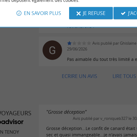
ormes déposent également des cookies.
arbres , environnement très agréa
bon repas , des bons produits mi
EN SAVOIR PLUS
JE REFUSE
J'A
valeur avec des assiettes généreu
accueil et service sympathiques, 
reviendrons .
Avis publié par Ghislaine 
29/06/2026
Pas aimable du tout très limité a e
ECRIRE UN AVIS
LIRE TOUS 
"Grosse déception"
 VOYAGEURS
Avis publié par v_roniqueb327 le 3
Grosse déception...Le confit de canard était 
N TENOY
sec et quasi immangeable...je n'avais jamais