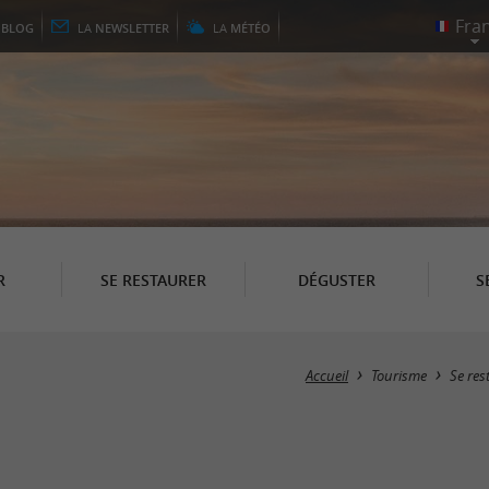
E
BLOG
LA
NEWSLETTER
LA
MÉTÉO
R
SE RESTAURER
DÉGUSTER
S
Accueil
Tourisme
Se res