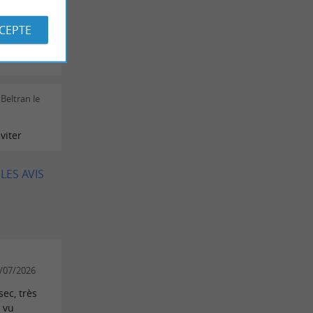
ble, très
s en
CCEPTE
ses,
nous
Beltran le
viter
LES AVIS
0/07/2026
sec, très
 vu