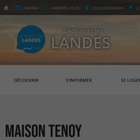
L'
AGENDA
ADRESSES
UTILES
GEO
LOCALISATION
L
Découvrez les
LANDES
DÉCOUVRIR
S'INFORMER
SE LOGE
Maison Tenoy