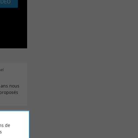
VIDÉO
hel
 ans nous
 proposés
rnardot le
ns de
s
 les