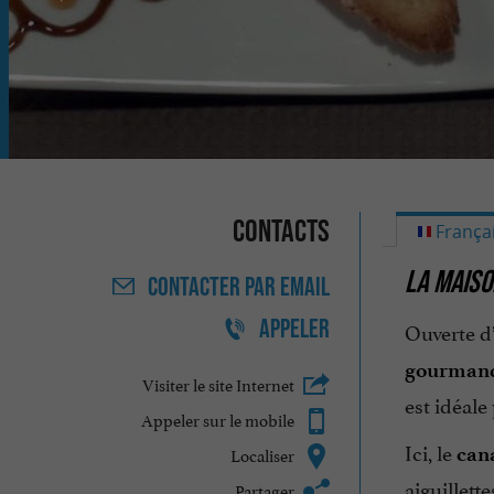
Contacts
França
LA MAISO
CONTACTER
PAR EMAIL
APPELER
Ouverte d
gourmand
Visiter le site Internet
est idéale
Appeler sur le mobile
Ici, le
Localiser
cana
aiguillette
Partager