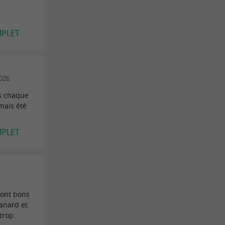
MPLET
2026
ns chaque
mais été
MPLET
sont bons
canard et
 trop