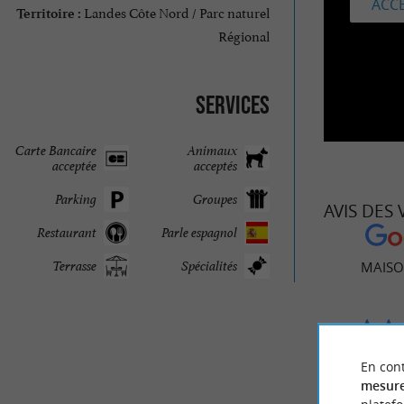
ACCE
Landes Côte Nord / Parc naturel
Territoire :
Régional
Services
Carte Bancaire
Animaux
acceptée
acceptés
Parking
Groupes
AVIS DES
Restaurant
Parle espagnol
Terrasse
Spécialités
MAISO
254
En cont
mesure