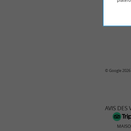
platef
© Google 2026
AVIS DES
MAISO