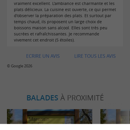
vraiment excellent. L'ambiance est charmante et les
plats délicieux. La cuisine est ouverte, ce qui permet
d'observer la préparation des plats. Et surtout par
temps chaud, ils proposent un large choix de
boissons maison sans alcool. Elles sont très peu
sucrées et rafraîchissantes. Je recommande
vivement cet endroit (5 étoiles).
ECRIRE UN AVIS
LIRE TOUS LES AVIS
© Google 2026
BALADES
À PROXIMITÉ