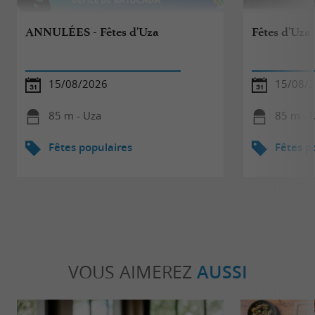
ANNULÉES - Fêtes d'Uza
Fêtes d'Uza
15/08/2026
15/08/
85 m - Uza
85 m - 
Fêtes populaires
Fêtes p
VOUS AIMEREZ
AUSSI