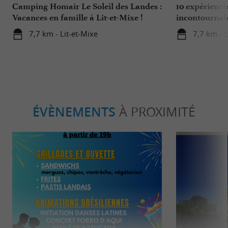
Camping Homair Le Soleil des Landes :
10 expérience
Vacances en famille à Lit-et-Mixe !
incontournab
Nature
7,7 km - Lit-et-Mixe
7,7 km - L
ÉVÈNEMENTS
À PROXIMITÉ