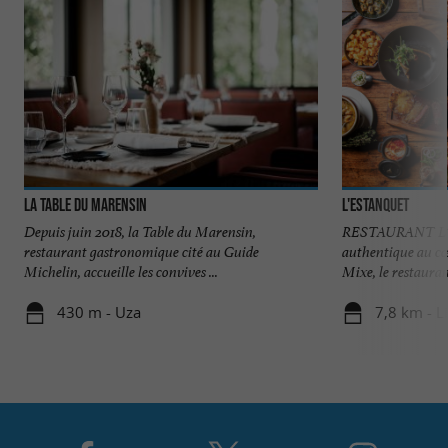
La Table du Marensin
L'Estanquet
Depuis juin 2018, la Table du Marensin,
RESTAURANT L'E
restaurant gastronomique cité au Guide
authentique au cœu
Michelin, accueille les convives ...
Mixe, le restaurant
430 m - Uza
7,8 km - L