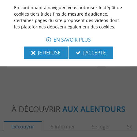
En continuant à naviguer, vous autorisez le dépôt de
cookies tiers à des fins de
mesure d'audience
.
Certaines pages du site proposent des
vidéos
dont
les plateformes déposent également des cookies.
EN SAVOIR PLUS
A Lévignacq, circuit du Moulin
A Lévignac
Neuf
JE REFUSE
J'ACCEPTE
4,1 km - Lévignacq
4,1 km -
À DÉCOUVRIR
AUX ALENTOURS
Découvrir
S'informer
Se loger
Se r