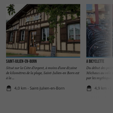
Saint-Julien-en-Born
A Bicyclette
Situé sur la Côte d’Argent, à moins d’une dizaine
Du début des pédal
de kilomètres de la plage, Saint-Julien-en Born est
Michaux au vélo d
à la ...
par les mythiques .
4,0 km - Saint-Julien-en-Born
4,9 km - L