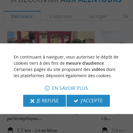
Découvrir
S'informer
Se loger
Se r
En continuant à naviguer, vous autorisez le dépôt de
cookies tiers à des fins de
mesure d'audience
.
Certaines pages du site proposent des
vidéos
dont
les plateformes déposent également des cookies.
EN SAVOIR PLUS
A Bicyclette
Lit-et-Mixe
JE REFUSE
J'ACCEPTE
Du début des pédales avec un vélo signé Pierre
Station balnéaire 
Michaux au vélo de course moderne, en passant
Côte d’Argent, L
par les mythiques ...
« la ...
7,7 km - Lit-et-Mixe
7,9 km - L