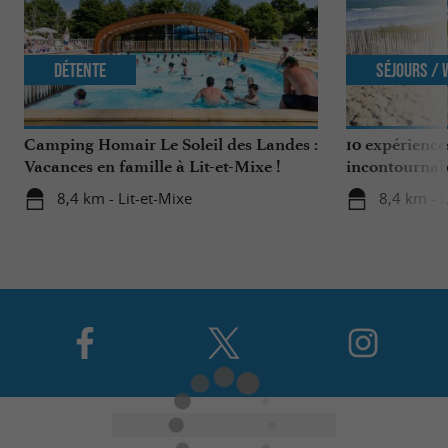
Détente
Séjours /
Camping Homair Le Soleil des Landes :
10 expérience
Vacances en famille à Lit-et-Mixe !
incontournab
Nature
8,4 km - Lit-et-Mixe
8,4 km - L