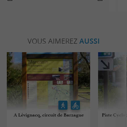
VOUS AIMEREZ
AUSSI
A Lévignacq, circuit de Barzague
Piste Cycla