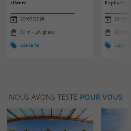
clôture
Raphaël à M
20/09/2026
28/07/2
50 m - Lévignacq
86 m - 
Concerts
Exposit
NOUS AVONS TESTÉ
POUR VOUS