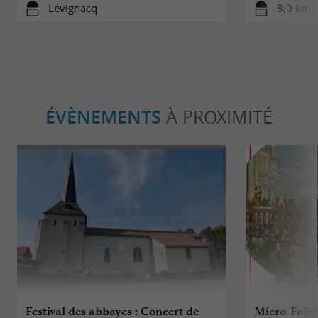
Lévignacq
8,0 km -
ÉVÈNEMENTS
À PROXIMITÉ
Festival des abbayes : Concert de
Micro-Folie 