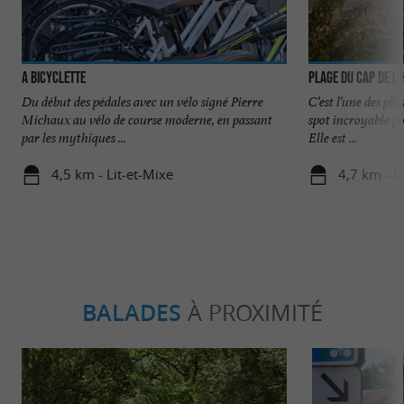
A Bicyclette
Plage du Cap de l
Du début des pédales avec un vélo signé Pierre
C’est l’une des plu
Michaux au vélo de course moderne, en passant
spot incroyable po
par les mythiques ...
Elle est ...
4,5 km - Lit-et-Mixe
4,7 km - L
BALADES
À PROXIMITÉ