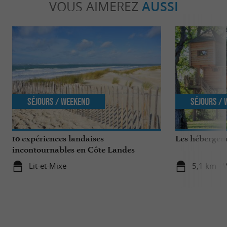
VOUS AIMEREZ
AUSSI
Séjours / Weekend
Séjours /
10 expériences landaises
Les hébergeme
incontournables en Côte Landes
Nature
Lit-et-Mixe
5,1 km - V