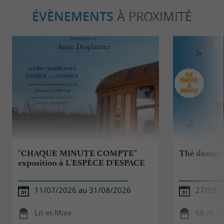
ÉVÈNEMENTS
À PROXIMITÉ
"CHAQUE MINUTE COMPTE"
Thé dansant
exposition à L'ESPÈCE D'ESPACE
11/07/2026 au 31/08/2026
27/09/
Lit-et-Mixe
68 m - L