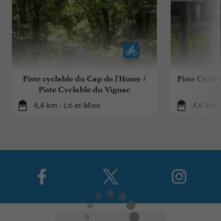
Piste cyclable du Cap de l'Homy /
Piste Cycla
Piste Cyclable du Vignac
4,4 km - Lit-et-Mixe
4,6 km -