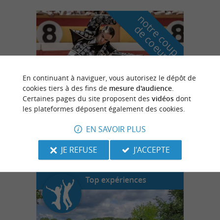
n
o
t
e
c
o
u
p
e
c
o
e
u
r
d
r
En continuant à naviguer, vous autorisez le dépôt de
cookies tiers à des fins de
mesure d'audience
.
Certaines pages du site proposent des
vidéos
dont
les plateformes déposent également des cookies.
Landes Emotions
EN SAVOIR PLUS
à Dax
JE REFUSE
J'ACCEPTE
Top expériences