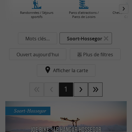
Randonnées / Séjours
Parcs d'attractions /
Cheval / Âne
sportifs
Parcs de Loisirs
Calè
Mots clés...
Soort-Hossegor
Ouvert aujourd'hui
Plus de filtres
Afficher la carte
1
Soort-Hossegor
JOE BIKE - Le Hangar Hossegor