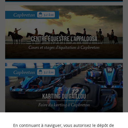
Capbreton
3.1 km
Centre Équestre L'Appaloosa
Cours et stages d'équitation à Capbreton
Capbreton
3.1 km
Karting du Gaillou
Faire du karting à Capbreton
En continuant à naviguer, vous autorisez le dépôt de