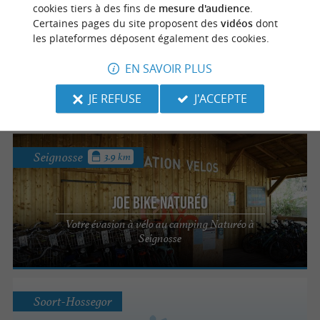
Seignosse
3.3 km
cookies tiers à des fins de
mesure d'audience
.
Certaines pages du site proposent des
vidéos
dont
les plateformes déposent également des cookies.
JOE BIKE - Seignosse Les Estagnots
EN SAVOIR PLUS
Réservez votre vélos en quelques clics pour
explorer les Landes
JE REFUSE
J'ACCEPTE
Seignosse
3.9 km
JOE BIKE NATURÉO
Votre évasion à vélo au camping Naturéo à
Seignosse
Soort-Hossegor