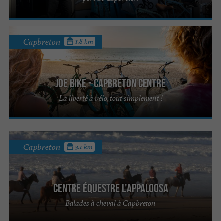
Capbreton
1.8 km
JOE BIKE - Capbreton centre
La liberté à vélo, tout simplement !
Capbreton
3.1 km
Centre Équestre L'Appaloosa
Balades à cheval à Capbreton