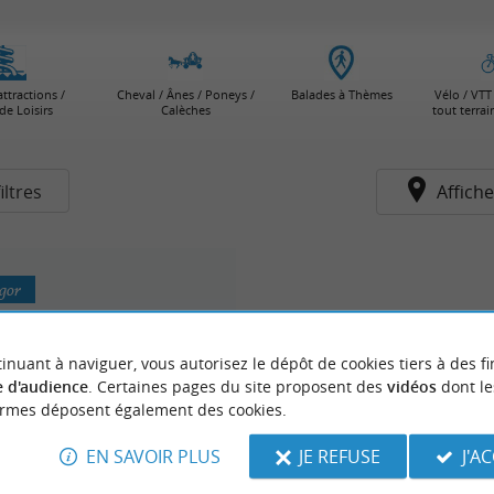
attractions /
Cheval / Ânes / Poneys /
Balades à Thèmes
Vélo / VTT 
de Loisirs
Calèches
tout terra
iltres
Affiche
gor
inuant à naviguer, vous autorisez le dépôt de cookies tiers à des fi
 d'audience
. Certaines pages du site proposent des
vidéos
dont le
ormes déposent également des cookies.
EN SAVOIR PLUS
JE REFUSE
J'A
ASH Pelote