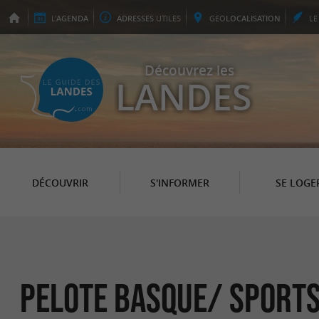
L'
AGENDA
ADRESSES
UTILES
GEO
LOCALISATION
L
Découvrez les
LANDES
DÉCOUVRIR
S'INFORMER
SE LOGE
Pelote Basque/ Sports