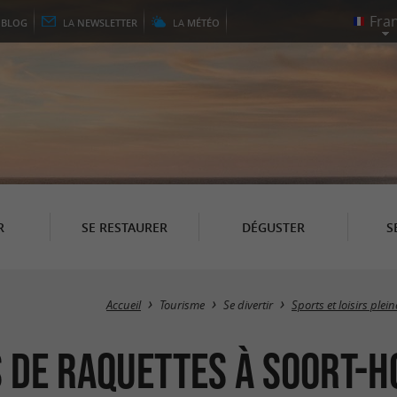
E
BLOG
LA
NEWSLETTER
LA
MÉTÉO
R
SE RESTAURER
DÉGUSTER
S
Accueil
Tourisme
Se divertir
Sports et loisirs plei
 de raquettes à Soort-