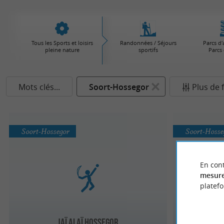
Tous les Sports et loisirs
Randonnées / Séjours
Parcs d'
pleine nature
sportifs
Parcs 
Mots clés...
Soort-Hossegor
Plus de f
Soort-Hossegor
Soort-Hosse
En cont
mesure
platef
JAÏ ALAÏ Hossegor