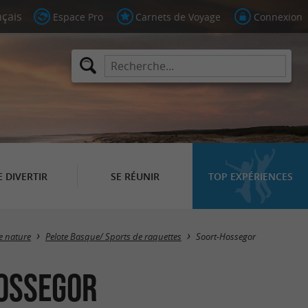
Espace Pro
Carnets de Voyage
Connexion
E DIVERTIR
SE RÉUNIR
TOP EXPÉRIENCES
Masquer la carte
ne nature
Pelote Basque/ Sports de raquettes
Soort-Hossegor
Hossegor