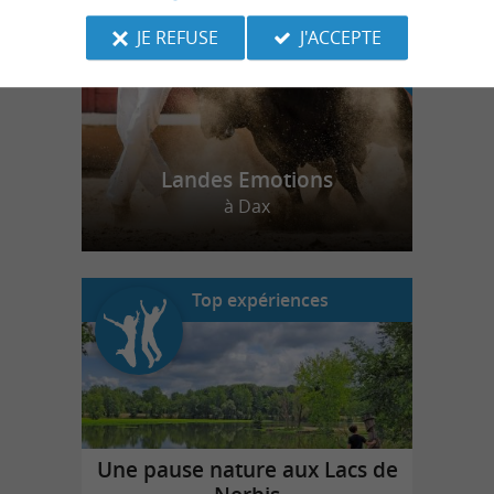
JE REFUSE
J'ACCEPTE
Landes Emotions
à Dax
Top expériences
Une pause nature aux Lacs de