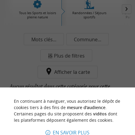
Tous les Sports et loisirs
Randonnées / Séjours
Parcs d'
pleine nature
sportifs
Parcs 
Mots clés...
Commune...
Plus de filtres
Afficher la carte
Aucun résultat dans cette catégorie pour cette
commune pour le moment...
En continuant à naviguer, vous autorisez le dépôt de
cookies tiers à des fins de
mesure d'audience
.
Certaines pages du site proposent des
vidéos
dont
n
o
t
e
c
o
u
p
e
c
o
e
u
les plateformes déposent également des cookies.
r
d
r
EN SAVOIR PLUS