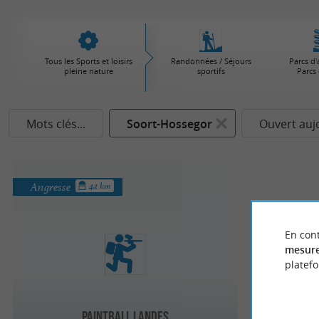
Tous les Sports et loisirs
Randonnées / Séjours
Parcs d'
pleine nature
sportifs
Parcs 
Mots clés...
Soort-Hossegor
Ouvert auj
Angresse
4.1 km
En cont
mesure
platef
Paintball Landes