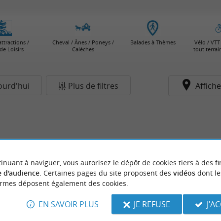
attractions /
Cheval / Ânes / Poneys /
Balades à Thèmes
Vélo / VTT 
de Loisirs
Calèches
tout terra
ourd'hui
Plus de filtres
Affiche
inuant à naviguer, vous autorisez le dépôt de cookies tiers à des fi
 d'audience
. Certaines pages du site proposent des
vidéos
dont le
ormes déposent également des cookies.
EN SAVOIR PLUS
JE REFUSE
J'A