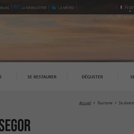
E
BLOG
LA
NEWSLETTER
LA
MÉTÉO
R
SE RESTAURER
DÉGUSTER
S
Accueil
Tourisme
Se diverti
ssegor