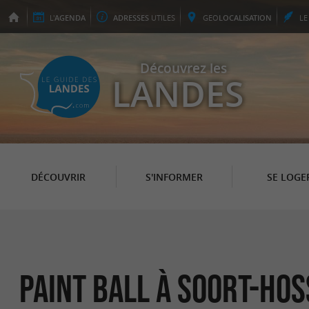
L'
AGENDA
ADRESSES
UTILES
GEO
LOCALISATION
L
Découvrez les
LANDES
DÉCOUVRIR
S'INFORMER
SE LOGE
Paint Ball à Soort-Ho