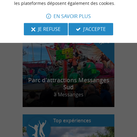
les plateformes déposent également des cookies.
EN SAVOIR PLUS
n
o
t
e
c
o
u
p
e
c
o
e
u
r
d
r
JE REFUSE
J'ACCEPTE
Parc d'attractions Messanges
Sud
à Messanges
Top expériences