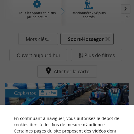
Tous les Sports et loisirs
Randonnées / Séjours
Parcs d'
pleine nature
sportifs
Parcs 
Mots clés...
Soort-Hossegor
Ouvert aujourd'hui
Plus de filtres
Afficher la carte
Capbreton
3.1 km
Karting du Gaillou
En continuant à naviguer, vous autorisez le dépôt de
cookies tiers à des fins de
mesure d'audience
.
Faire du karting à Capbreton
Certaines pages du site proposent des
vidéos
dont