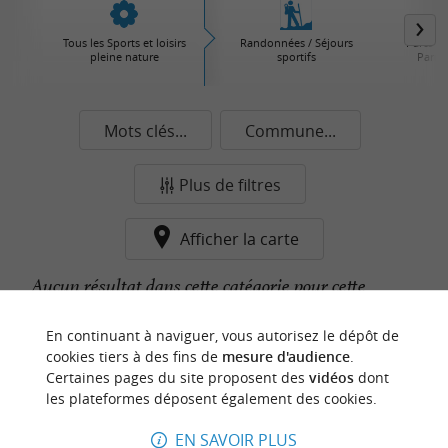
Tous les Sports et loisirs
Randonnées / Séjours
Parcs d'
pleine nature
sportifs
Parcs 
Mots clés...
Commune...
Plus de filtres
Afficher la carte
Aucun résultat dans cette catégorie pour cette
commune pour le moment...
En continuant à naviguer, vous autorisez le dépôt de
cookies tiers à des fins de
mesure d'audience
.
Certaines pages du site proposent des
vidéos
dont
n
o
t
e
c
o
u
p
e
c
o
e
u
les plateformes déposent également des cookies.
r
d
r
EN SAVOIR PLUS