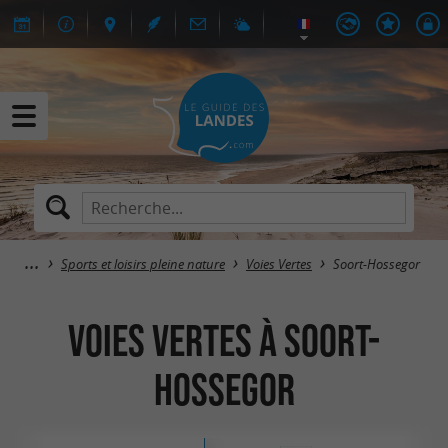
Sports et loisirs pleine nature
Voies Vertes
Soort-Hossegor
Voies Vertes à Soort-
Hossegor