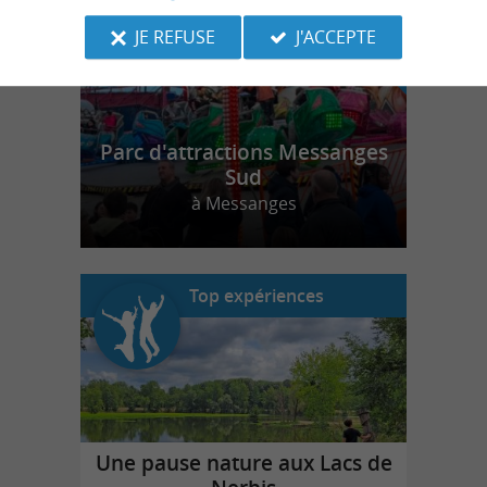
JE REFUSE
J'ACCEPTE
Parc d'attractions Messanges
Sud
à Messanges
Top expériences
Une pause nature aux Lacs de