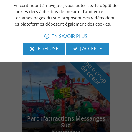
Seignosse
4 km
En continuant à naviguer, vous autorisez le dépôt de
cookies tiers à des fins de
mesure d'audience
.
Certaines pages du site proposent des
vidéos
dont
les plateformes déposent également des cookies.
Golf de Seignosse
EN SAVOIR PLUS
JE REFUSE
J'ACCEPTE
n
o
t
e
c
o
u
p
e
c
o
e
u
r
d
r
Parc d'attractions Messanges
Sud