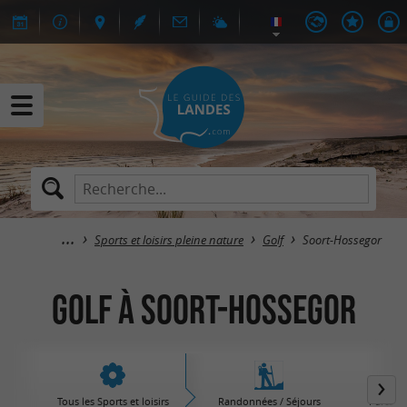
Sports et loisirs pleine nature
Golf
Soort-Hossegor
Golf à Soort-Hossegor
Tous les Sports et loisirs
Randonnées / Séjours
Parcs d'