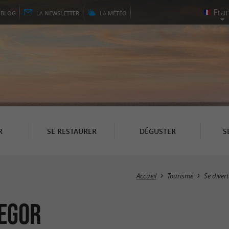
E
BLOG
LA
NEWSLETTER
LA
MÉTÉO
R
SE RESTAURER
DÉGUSTER
S
Accueil
Tourisme
Se divert
segor