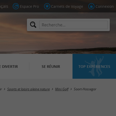
Espace Pro
Carnets de Voyage
Connexion
E DIVERTIR
SE RÉUNIR
TOP EXPÉRIENCES
Masquer la carte
ir
Sports et loisirs pleine nature
Mini Golf
Soort-Hossegor