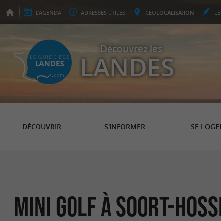
L'
AGENDA
ADRESSES
UTILES
GEO
LOCALISATION
L
Découvrez les
LANDES
DÉCOUVRIR
S'INFORMER
SE LOGE
Mini Golf à Soort-Hos