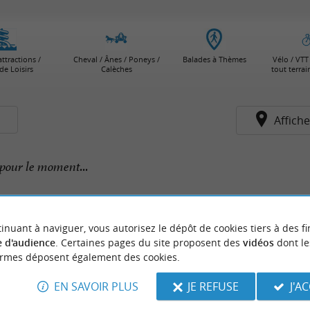
attractions /
Cheval / Ânes / Poneys /
Balades à Thèmes
Vélo / VTT 
de Loisirs
Calèches
tout terra
s
Affiche
pour le moment...
inuant à naviguer, vous autorisez le dépôt de cookies tiers à des fi
 d'audience
. Certaines pages du site proposent des
vidéos
dont le
ormes déposent également des cookies.
EN SAVOIR PLUS
JE REFUSE
J'A