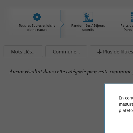
Tous les Sports et loisirs
Randonnées / Séjours
Parcs d'
pleine nature
sportifs
Parcs 
Mots clés...
Commune...
Plus de filtre
Aucun résultat dans cette catégorie pour cette commune 
En cont
mesure
platef