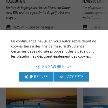
Plage du Parc
Plages du Lac d'H
En face de la plage des chênes lièges, sur l’autre
Les plages du Lac 
rive. Elle se situe à proximité du golf, c’est une
familles apprécien
plage ...
endroit sans ...
425 m - Soort-Hossegor
654 m - S
En continuant à naviguer, vous autorisez le dépôt de
cookies tiers à des fins de
mesure d'audience
.
Certaines pages du site proposent des
vidéos
dont
les plateformes déposent également des cookies.
NOUS AVONS TESTÉ
POUR VOUS
EN SAVOIR PLUS
JE REFUSE
J'ACCEPTE