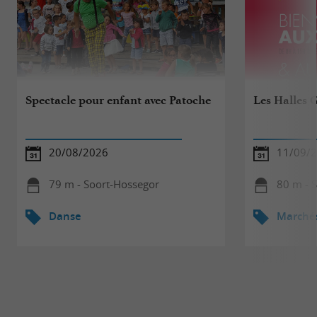
Spectacle pour enfant avec Patoche
Les Halles
20/08/2026
11/09/
79 m - Soort-Hossegor
80 m - 
Danse
Marché