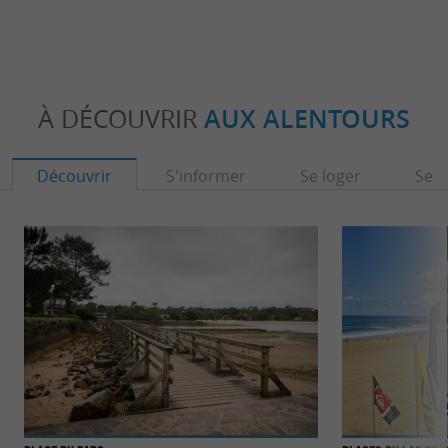
À DÉCOUVRIR
AUX ALENTOURS
Découvrir
S'informer
Se loger
Se r