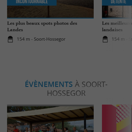
Incontournable
Détente
Les plus beaux spots photos des
Les meilleure
Landes
landaises
154 m - Soort-Hossegor
154 m - S
ÉVÈNEMENTS
À SOORT-
HOSSEGOR