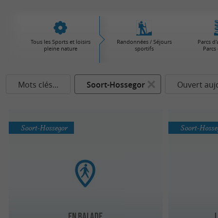
Tous les Sports et loisirs
Randonnées / Séjours
Parcs d'
pleine nature
sportifs
Parcs 
Mots clés...
Soort-Hossegor
Ouvert auj
Soort-Hossegor
Soort-Hosse
En Balade