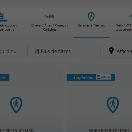
attractions /
Cheval / Ânes / Poneys /
Balades à Thèmes
Vélo / VTT 
de Loisirs
Calèches
tout terra
ourd'hui
Plus de filtres
Affiche
gor
Capbreton
901 m
Les Solex d'Amaïa
Mobilboard Capbre