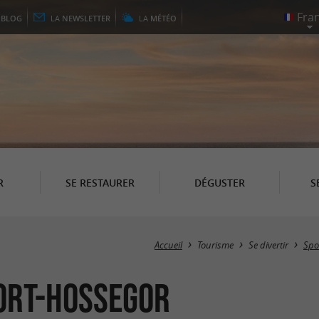
E
BLOG
LA
NEWSLETTER
LA
MÉTÉO
R
SE RESTAURER
DÉGUSTER
S
Accueil
Tourisme
Se divertir
Spor
ort-Hossegor