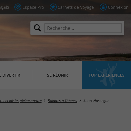
Espace Pro
Carnets de Voyage
Connexion
E DIVERTIR
SE RÉUNIR
TOP EXPÉRIENCES
Masquer la carte
ts et loisirs pleine nature
Balades à Thèmes
Soort-Hossegor