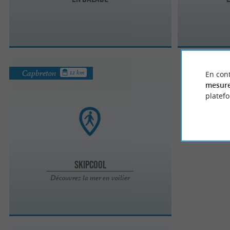
Capbreton
1.1 km
En cont
mesure
platef
Skipcool
Découvrez la mer en voilier