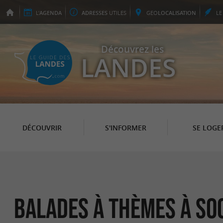
L'
AGENDA
ADRESSES
UTILES
GEO
LOCALISATION
L
Découvrez les
LANDES
DÉCOUVRIR
S'INFORMER
SE LOGE
Balades à Thèmes à So