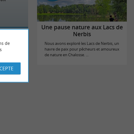
Une pause nature aux Lacs de
Nerbis
ns de
Nous avons exploré les Lacs de Nerbis, un
s
havre de paix pour pêcheurs et amoureux
de nature en Chalosse. ...
CCEPTE