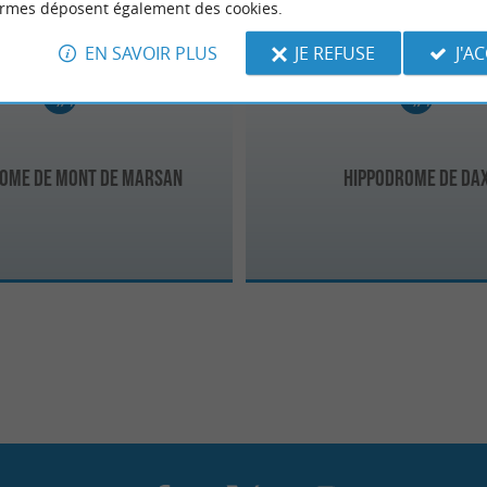
ormes déposent également des cookies.
EN SAVOIR PLUS
JE REFUSE
J'A
ome de Mont de Marsan
Hippodrome de Da