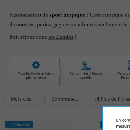
Passionné(es) de
? Cette rubrique es
sport hippique
de
, pariez, gagnez ou admirez seulement le
courses
Bon séjour dans
les Landes
!
Tous les Sports et loisirs
Randonnées / Séjours
Parcs d'
pleine nature
sportifs
Parcs 
Mots clés...
Commune...
Plus de filtre
En cont
Gabarret
Mont-de-M
mesure