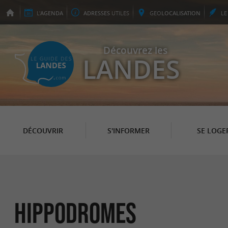
L'
AGENDA
ADRESSES
UTILES
GEO
LOCALISATION
L
Découvrez les
LANDES
DÉCOUVRIR
S'INFORMER
SE LOGE
Hippodromes