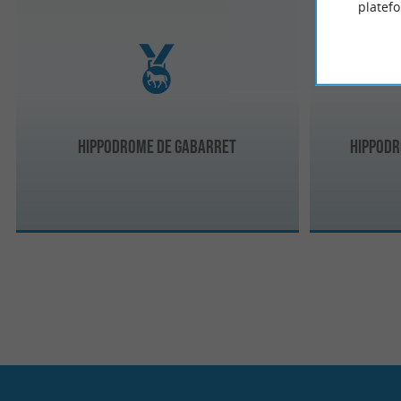
platef
Hippodrome de Gabarret
Hippodr