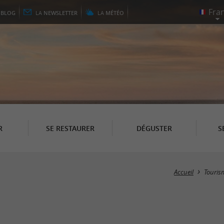
E
BLOG
LA
NEWSLETTER
LA
MÉTÉO
R
SE RESTAURER
DÉGUSTER
S
Accueil
Touris