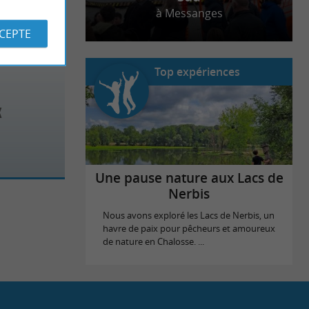
à Messanges
CCEPTE
Top expériences
x
Une pause nature aux Lacs de
Nerbis
Nous avons exploré les Lacs de Nerbis, un
havre de paix pour pêcheurs et amoureux
de nature en Chalosse. ...