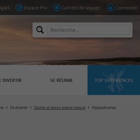
Espace Pro
Carnets de Voyage
Connexion
E DIVERTIR
SE RÉUNIR
TOP EXPÉRIENCES
Masquer la carte
me
Se divertir
Sports et loisirs pleine nature
Hippodromes