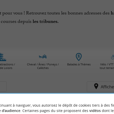
t pour vous ! Retrouvez toutes les bonnes adresses des
h
s courses depuis
.
les tribunes
attractions /
Cheval / Ânes / Poneys /
Balades à Thèmes
Vélo / VTT 
de Loisirs
Calèches
tout terra
s
Affiche
inuant à naviguer, vous autorisez le dépôt de cookies tiers à des fi
arsan
Saint-Paul-lès-Dax
 d'audience
. Certaines pages du site proposent des
vidéos
dont le