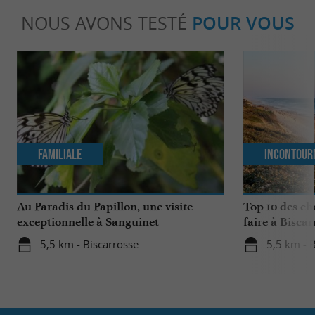
NOUS AVONS TESTÉ
POUR VOUS
Familiale
Incontour
Au Paradis du Papillon, une visite
Top 10 des ch
exceptionnelle à Sanguinet
faire à Biscar
5,5 km - Biscarrosse
5,5 km - 