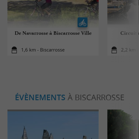
De Navarrosse à Biscarrosse Ville
Circuit
1,6 km - Biscarrosse
2,2 km -
ÉVÈNEMENTS
À BISCARROSSE