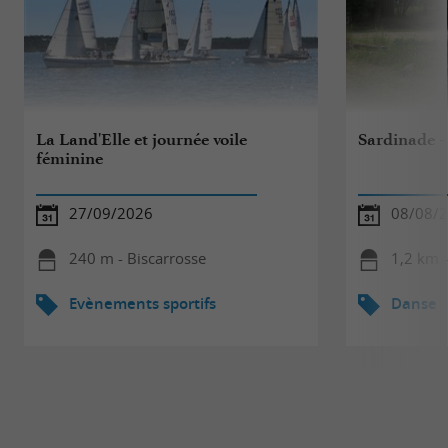
La Land'Elle et journée voile
Sardinade -
féminine
27/09/2026
08/08/
240 m - Biscarrosse
1,2 km -
Evènements sportifs
Danse