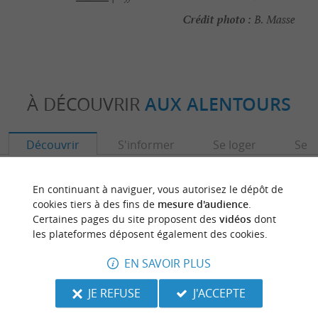
Crédit photo :
B. Masse
À DÉCOUVRIR
AUX ALENTOURS
Découvrir
S'informer
Se loger
Se r
En continuant à naviguer, vous autorisez le dépôt de
cookies tiers à des fins de
mesure d'audience
.
Certaines pages du site proposent des
vidéos
dont
les plateformes déposent également des cookies.
EN SAVOIR PLUS
JE REFUSE
J'ACCEPTE