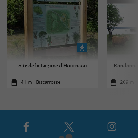
Site de la Lagune d'Hournaou
Randonnée
41 m - Biscarrosse
209 m - 