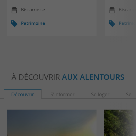
Biscarrosse
Biscarr
Patrimoine
Patrimo
À DÉCOUVRIR
AUX ALENTOURS
Découvrir
S'informer
Se loger
Se r