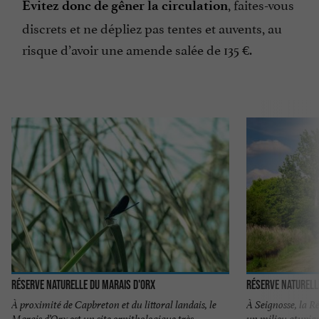
, faites-vous
Évitez donc de gêner la circulation
discrets et ne dépliez pas tentes et auvents, au
risque d’avoir une amende salée de 135 €.
Réserve Naturelle du Marais D'Orx
Réserve Naturelle
À proximité de Capbreton et du littoral landais, le
À Seignosse, la R
Marais d’Orx est un site ornithologique très
un milieu atypiqu