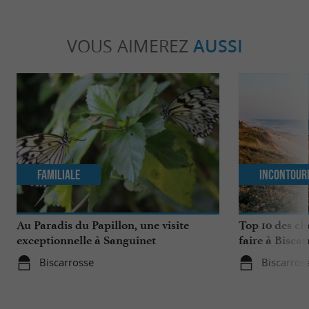
VOUS AIMEREZ
AUSSI
Familiale
Incontour
Au Paradis du Papillon, une visite
Top 10 des ch
exceptionnelle à Sanguinet
faire à Biscar
Biscarrosse
Biscarros