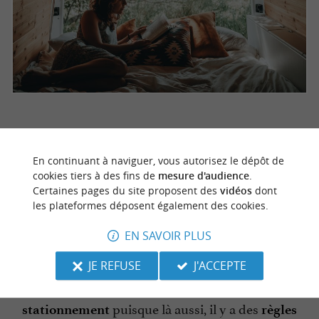
LES ENDROITS OÙ DORMIR EN VAN
En continuant à naviguer, vous autorisez le dépôt de
DANS LES LANDES
cookies tiers à des fins de
mesure d'audience
.
Certaines pages du site proposent des
vidéos
dont
les plateformes déposent également des cookies.
L’avantage du camping-car et du van aménagé,
EN SAVOIR PLUS
c’est que vous pouvez
dormir partout sans
grâce au matelas intégré ou au canapé
difficulté
JE REFUSE
J'ACCEPTE
convertible. La seule contrainte est le
puisque là aussi, il y a des
stationnement
règles