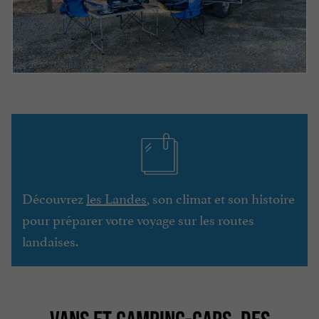
Découvrez
les Landes
, son climat et son histoire
pour préparer votre voyage sur les routes
landaises.