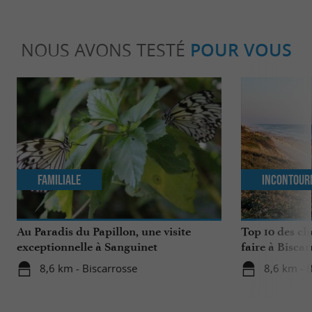
NOUS AVONS TESTÉ
POUR VOUS
Familiale
Incontour
Au Paradis du Papillon, une visite
Top 10 des ch
exceptionnelle à Sanguinet
faire à Biscar
8,6 km - Biscarrosse
8,6 km - 