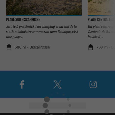
Plage Sud Biscarrosse
Plage Centrale de
Située à proximité d’un camping et au sud de la
En plein centre de
station balnéaire comme son nom l’indique, c’est
Centrale de Biscar
une plage ...
balade à ...
680 m - Biscarrosse
759 m - Bi