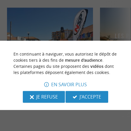
En continuant à naviguer, vous autorisez le dépôt de
cookies tiers à des fins de
mesure d'audience
.
Certaines pages du site proposent des
vidéos
dont
les plateformes déposent également des cookies.
Biscarrosse
Plage Sud Biscar
Biscarrosse se divise en trois secteurs : Biscarrosse-
Située à proximité
EN SAVOIR PLUS
Ville, installé dans les terres ; Biscarrosse-Lac ; ...
station balnéaire 
une plage ...
JE REFUSE
J'ACCEPTE
343 m - Biscarrosse
680 m - Bi