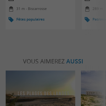
31 m - Biscarrosse
289 m -
Fêtes populaires
Patrimo
VOUS AIMEREZ
AUSSI