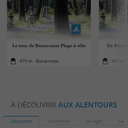
Le tour de Biscarrosse Plage à vélo
De Biscar
479 m - Biscarrosse
591 m - 
À DÉCOUVRIR
AUX ALENTOURS
Découvrir
S'informer
Se loger
Se r