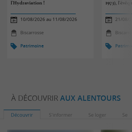
l'Hydraviation !
1973), l'évê
10/08/2026 au 11/08/2026
21/08/2
Biscarrosse
Biscarr
Patrimoine
Patrimo
À DÉCOUVRIR
AUX ALENTOURS
Découvrir
S'informer
Se loger
Se r