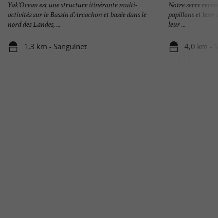
Yak'Ocean est une structure itinérante multi-
Notre serre recrée
activités sur le Bassin d'Arcachon et basée dans le
papillons et leur 
nord des Landes, ...
leur ...
1,3 km - Sanguinet
4,0 km - 