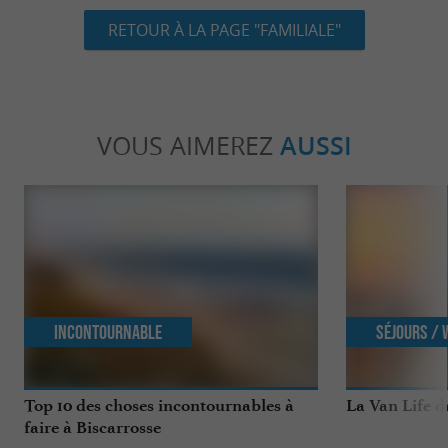
RETOUR À LA PAGE "FAMILIALE"
VOUS AIMEREZ
AUSSI
Incontournable
Séjours /
Top 10 des choses incontournables à
La Van Life d
faire à Biscarrosse