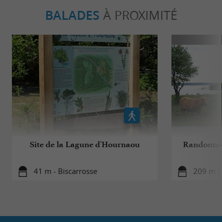
BALADES
À PROXIMITÉ
Site de la Lagune d'Hournaou
Randonnée
41 m - Biscarrosse
209 m - 