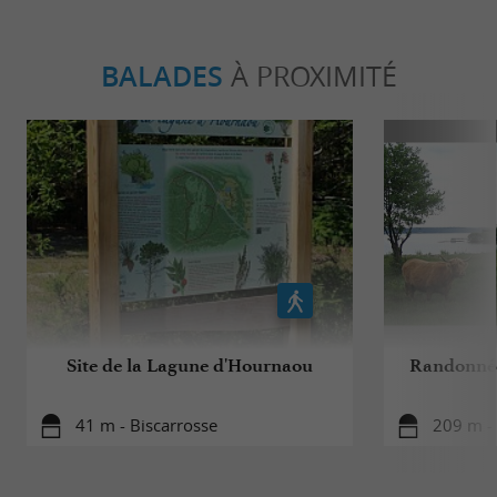
BALADES
À PROXIMITÉ
Site de la Lagune d'Hournaou
Randonnée
41 m - Biscarrosse
209 m - 