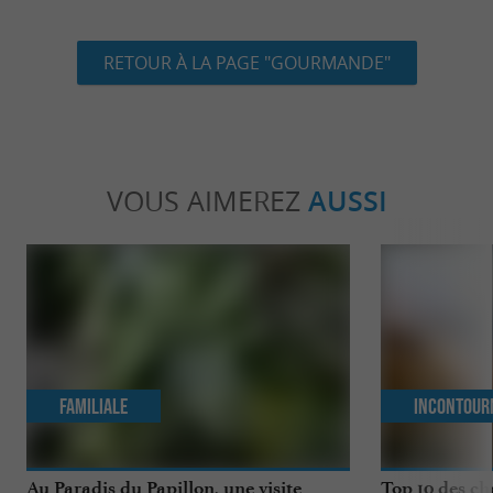
RETOUR À LA PAGE "GOURMANDE"
VOUS AIMEREZ
AUSSI
Familiale
Incontour
Au Paradis du Papillon, une visite
Top 10 des ch