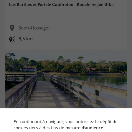
Les Barthes et Port de Capbreton - Boucle by Joe Bike
Soort-Hossegor
8,5 km
En continuant à naviguer, vous autorisez le dépôt de
cookies tiers à des fins de
mesure d'audience
.
Plage du Lac Marin – Boucle Forêt des Landes by Joe Bike