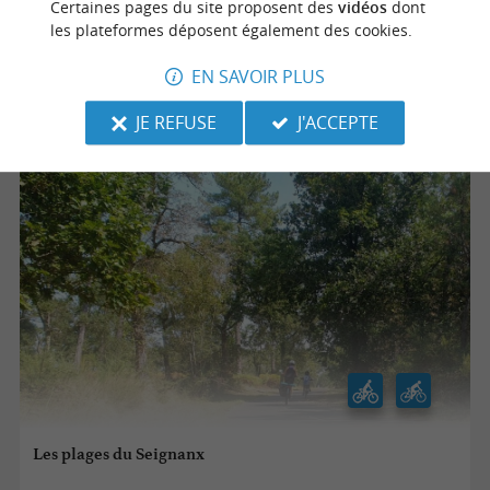
Certaines pages du site proposent des
vidéos
dont
les plateformes déposent également des cookies.
EN SAVOIR PLUS
Soort-Hossegor
55,8 km
JE REFUSE
J'ACCEPTE
Les plages du Seignanx