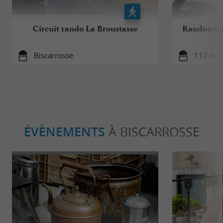
Circuit rando La Broustasse
Randonnée
Biscarrosse
117 m - 
ÉVÈNEMENTS
À BISCARROSSE