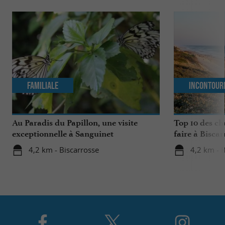
Familiale
Incontour
Au Paradis du Papillon, une visite
Top 10 des ch
exceptionnelle à Sanguinet
faire à Biscar
4,2 km - Biscarrosse
4,2 km - 