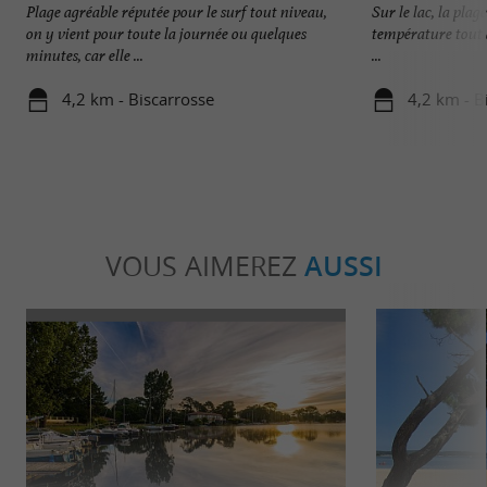
Plage agréable réputée pour le surf tout niveau,
Sur le lac, la plage
on y vient pour toute la journée ou quelques
température tout à
minutes, car elle ...
...
4,2 km - Biscarrosse
4,2 km - B
VOUS AIMEREZ
AUSSI