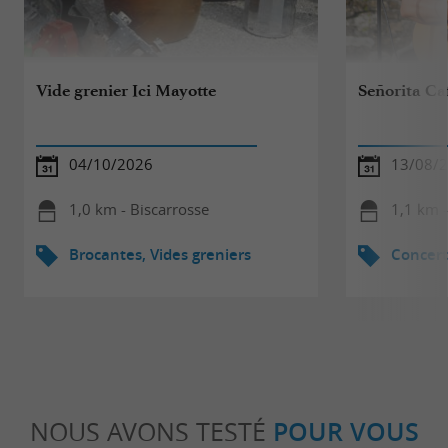
Vide grenier Ici Mayotte
Señorita Ca
04/10/2026
13/08/
1,0 km - Biscarrosse
1,1 km -
Brocantes, Vides greniers
Concert
NOUS AVONS TESTÉ
POUR VOUS