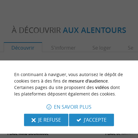
À DÉCOUVRIR
AUX ALENTOURS
Découvrir
S'informer
Se loger
Se r
En continuant à naviguer, vous autorisez le dépôt de
cookies tiers à des fins de
mesure d'audience
.
Certaines pages du site proposent des
vidéos
dont
les plateformes déposent également des cookies.
EN SAVOIR PLUS
JE REFUSE
J'ACCEPTE
Plage Nord Biscarosse
Plage de Navarros