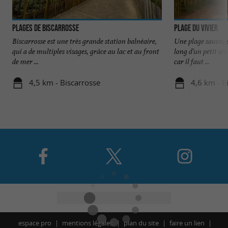
Plages de Biscarrosse
Plage du Vivier
Biscarrosse est une très grande station balnéaire,
Une plage sauvage
qui a de multiples visages, grâce au lac et au front
long d’un petit sen
de mer ...
car il faut ...
4,5 km - Biscarrosse
4,6 km - B
espace pro
mentions légales
plan du site
faire un lien