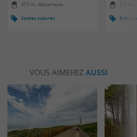
377 m - Biscarrosse
2,7 km -
Sorties natures
Evèneme
VOUS AIMEREZ
AUSSI