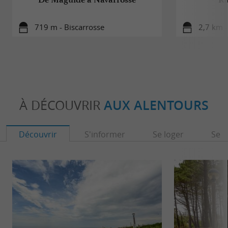
719 m - Biscarrosse
2,7 km -
À DÉCOUVRIR
AUX ALENTOURS
Découvrir
S'informer
Se loger
Se r