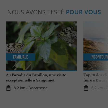
NOUS AVONS TESTÉ
POUR VOUS
Familiale
Incontour
Au Paradis du Papillon, une visite
Top 10 des ch
exceptionnelle à Sanguinet
faire à Biscar
8,2 km - Biscarrosse
8,2 km - 