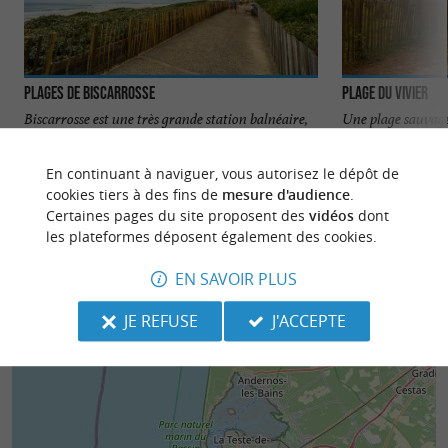
Plages de Biscarrosse
Plage du Vivier
Biscarrosse est une très grande station balnéaire,
Une plage sauvage
qui a de multiples visages, grâce au lac et au front
long d’un petit sen
de mer ...
car il faut ...
En continuant à naviguer, vous autorisez le dépôt de
cookies tiers à des fins de
mesure d'audience
.
4,5 km - Biscarrosse
4,6 km - B
Certaines pages du site proposent des
vidéos
dont
les plateformes déposent également des cookies.
EN SAVOIR PLUS
JE REFUSE
J'ACCEPTE