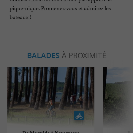
pique-nique. Promenez-vous et admirez les
bateaux !
BALADES
À PROXIMITÉ
De Maguide à Navarrosse
Ra