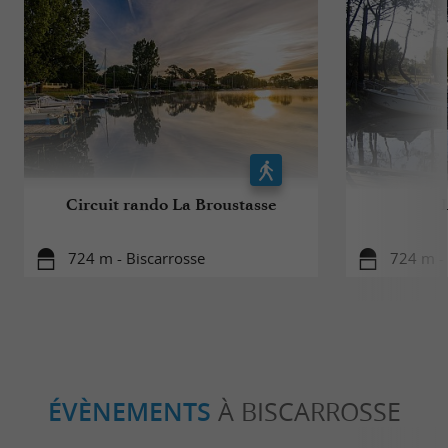
Circuit rando La Broustasse
724 m - Biscarrosse
724 m - 
ÉVÈNEMENTS
À BISCARROSSE