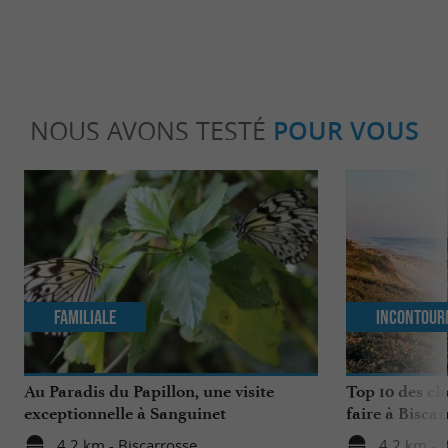
NOUS AVONS TESTÉ
POUR VOUS
Familiale
Incontour
Au Paradis du Papillon, une visite
Top 10 des ch
exceptionnelle à Sanguinet
faire à Biscar
4,2 km - Biscarrosse
4,2 km - 