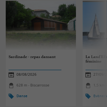
Sardinade - repas dansant
La Land'Elle
féminine
08/08/2026
27/09/
628 m - Biscarrosse
1,5 km -
Danse
Evèneme