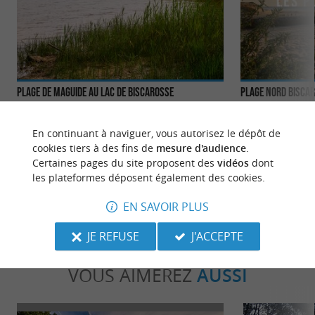
Plage de Maguide au lac de Biscarosse
Plage Nord Bisca
Les enfants aiment cette plage, ponctuée de jeux et
Plage agréable rép
de toboggans. On peut aussi faire un pique-nique
on y vient pour to
En continuant à naviguer, vous autorisez le dépôt de
sur des tables ...
minutes, car elle ..
cookies tiers à des fins de
mesure d'audience
.
Certaines pages du site proposent des
vidéos
dont
4,0 km - Biscarrosse
4,2 km - B
les plateformes déposent également des cookies.
EN SAVOIR PLUS
JE REFUSE
J'ACCEPTE
VOUS AIMEREZ
AUSSI