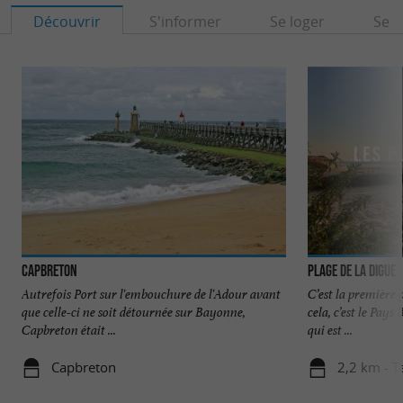
Découvrir
S'informer
Se loger
Se r
Capbreton
Plage de la Digue
Autrefois Port sur l'embouchure de l'Adour avant
C’est la première
que celle-ci ne soit détournée sur Bayonne,
cela, c’est le Pays
Capbreton était ...
qui est ...
Capbreton
2,2 km - T