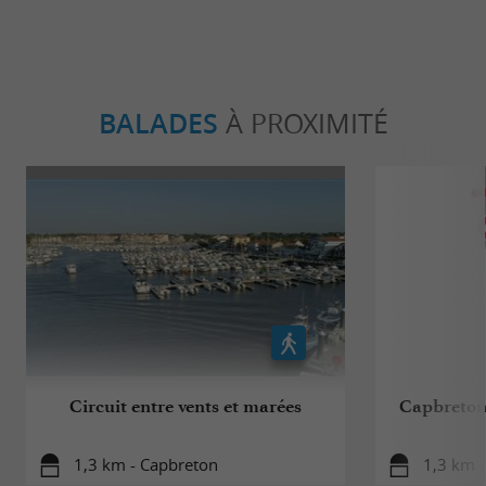
BALADES
À PROXIMITÉ
Circuit entre vents et marées
Capbreton,
1,3 km - Capbreton
1,3 km 