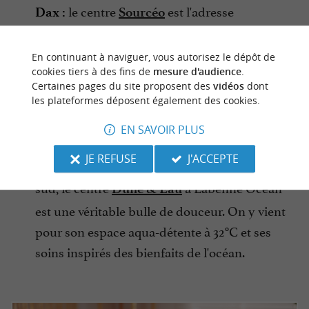
le centre
est l'adresse
Dax :
Sourcéo
incontournable. Avec ses bassins intérieurs
en pierre de taille, ses jacuzzis, ses cascades
En continuant à naviguer, vous autorisez le dépôt de
cookies tiers à des fins de
mesure d'audience
.
et ses jets massants, vous plongez dans une
Certaines pages du site proposent des
vidéos
dont
eau naturellement chaude. Le spa propose
les plateformes déposent également des cookies.
également des rituels de soins complets pour
EN SAVOIR PLUS
une évasion totale.
JE REFUSE
J'ACCEPTE
plus au
L'ambiance marine à Labenne :
sud, le centre
à Labenne Océan
Dune & Eau
est une véritable bulle de douceur. On y vient
pour son espace aqua-détente à 32°C et ses
soins inspirés des bienfaits de l'océan.