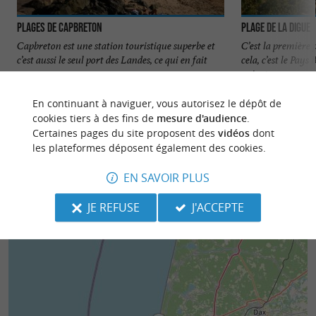
Plages de Capbreton
Plage de la Digue
Capbreton est une station touristique superbe et
C’est la première
c’est aussi le seul port des Landes, ce qui en fait
cela, c’est le Pays
une ...
qui est ...
35 m - Capbreton
270 m - T
En continuant à naviguer, vous autorisez le dépôt de
cookies tiers à des fins de
mesure d'audience
.
Certaines pages du site proposent des
vidéos
dont
les plateformes déposent également des cookies.
EN SAVOIR PLUS
JE REFUSE
J'ACCEPTE