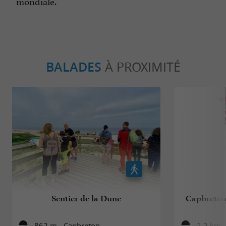
mondiale.
BALADES
À PROXIMITÉ
Sentier de la Dune
Capbreton,
862 m - Capbreton
1,2 km 