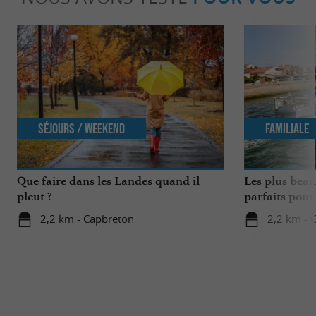
Séjours / Weekend
Familiale
Que faire dans les Landes quand il
Les plus beau
pleut ?
parfaits pour
2,2 km - Capbreton
2,2 km - 