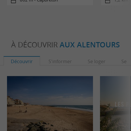
À DÉCOUVRIR
AUX ALENTOURS
Découvrir
S'informer
Se loger
Se r