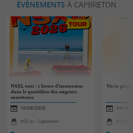
ÉVÈNEMENTS
À CAPBRETON
NSXL tour : 1 heure d'immersion
Vis ta plage
dans le quotidien des nageurs
sauveteurs
16/08/2026
24/08/
455 m - Capbreton
557 m -