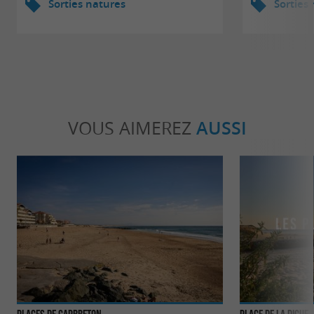
Sorties natures
Sorties
VOUS AIMEREZ
AUSSI