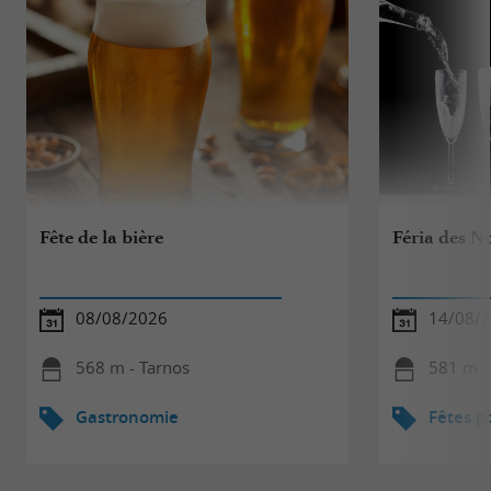
Fête de la bière
Féria des No
08/08/2026
14/08/
568 m - Tarnos
581 m -
Gastronomie
Fêtes p