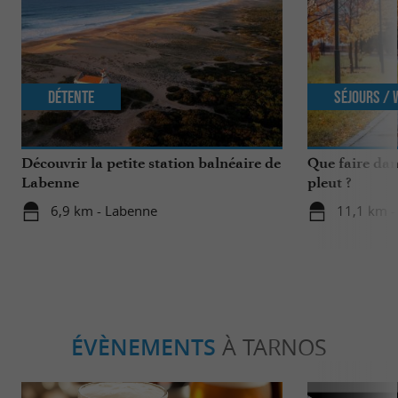
Détente
Séjours /
Découvrir la petite station balnéaire de
Que faire dan
Labenne
pleut ?
6,9 km - Labenne
11,1 km -
ÉVÈNEMENTS
À TARNOS