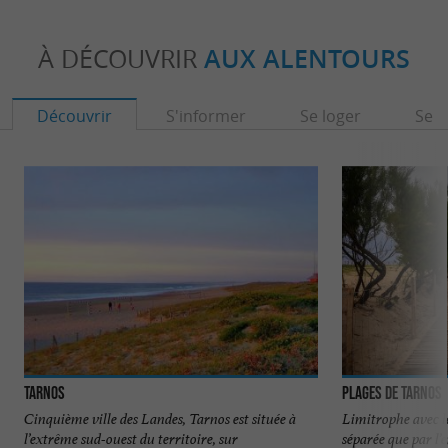
À DÉCOUVRIR
AUX ALENTOURS
Découvrir
S'informer
Se loger
Se r
Tarnos
Plages de Tarnos
Cinquième ville des Landes, Tarnos est située à
Limitrophe avec le
l’extrême sud-ouest du territoire, sur
séparée que par l