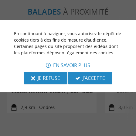
BALADES
À PROXIMITÉ
En continuant à naviguer, vous autorisez le dépôt de
cookies tiers à des fins de
mesure d'audience
.
Certaines pages du site proposent des
vidéos
dont
les plateformes déposent également des cookies.
EN SAVOIR PLUS
JE REFUSE
J'ACCEPTE
Sentier forestier Ondres 7 km - kaki
Forêt de
2,9 km - Ondres
3,0 km 