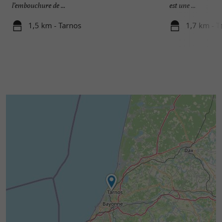
l’embouchure de ...
est une ...
1,5 km - Tarnos
1,7 km - T