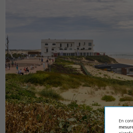
En cont
mesure