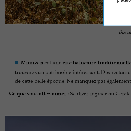
platef
Bisca
est une
Mimizan
cité balnéaire traditionnelle
trouverez un patrimoine intéressant. Des restaura
de cette belle époque. Ne manquez pas égalemen
:
Se divertir grâce au Cerc
Ce que vous allez aimer