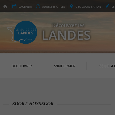
L'
AGENDA
ADRESSES
UTILES
GEO
LOCALISATION
L
Découvrez les
LANDES
DÉCOUVRIR
S'INFORMER
SE LOGE
SOORT-HOSSEGOR