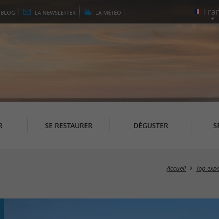
E
BLOG
LA
NEWSLETTER
LA
MÉTÉO
R
SE RESTAURER
DÉGUSTER
S
Accueil
Top exp