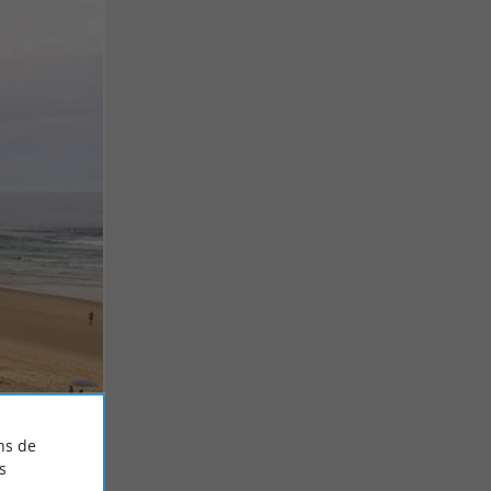
ns de
s