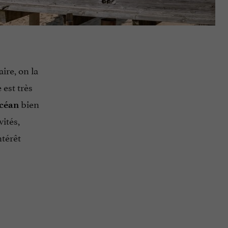
ire, on la
 est très
bien
’océan
vités,
ntérêt