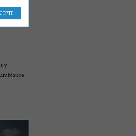
CCEPTE
s y
l’ambiance