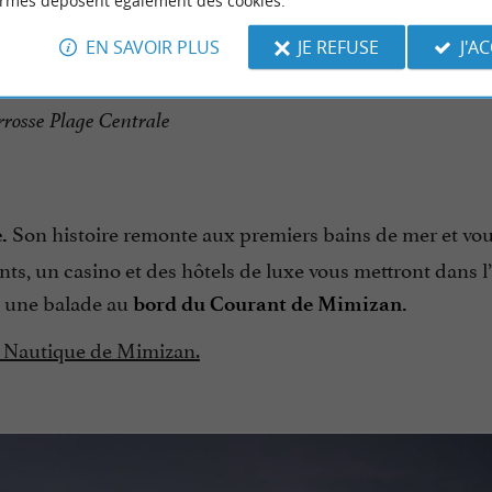
ormes déposent également des cookies.
EN SAVOIR PLUS
JE REFUSE
J'A
rrosse Plage Centrale
Son histoire remonte aux premiers bains de mer et vou
.
nts, un casino et des hôtels de luxe vous mettront dans 
t une balade au
bord du Courant de Mimizan.
le Nautique de Mimizan.