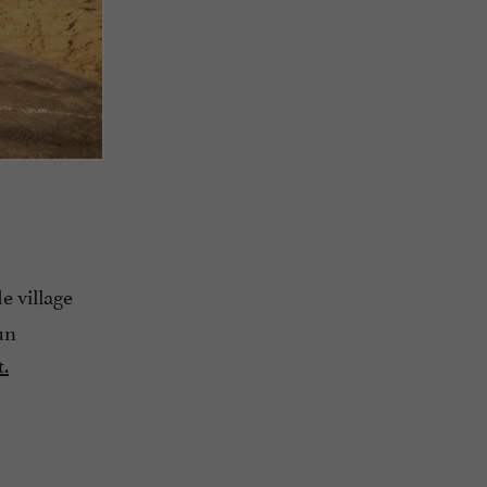
e village
un
.