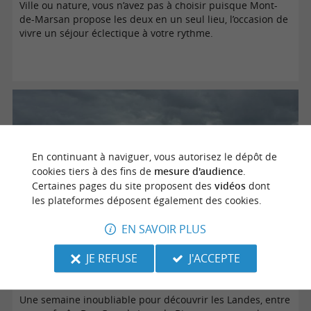
Ville ou nature, vous n’avez pas à choisir puisque Mont-
de-Marsan propose les deux en un seul lieu, l’occasion de
vivre un séjour éclectique à votre rythme.
En continuant à naviguer, vous autorisez le dépôt de
cookies tiers à des fins de
mesure d'audience
.
Certaines pages du site proposent des
vidéos
dont
les plateformes déposent également des cookies.
EN SAVOIR PLUS
Visiter les Landes en 1 semaine
JE REFUSE
J'ACCEPTE
Une semaine inoubliable pour découvrir les Landes, entre