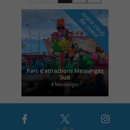
n
o
t
e
c
o
u
p
e
c
o
e
u
r
d
r
Parc d'attractions Messanges
Sud
à Messanges