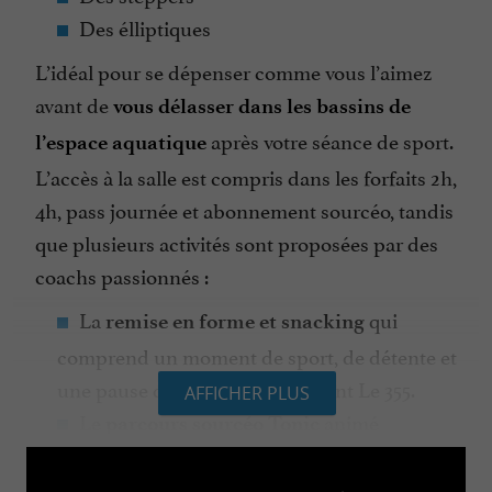
Des élliptiques
L’idéal pour se dépenser comme vous l’aimez
avant de
vous délasser dans les bassins de
après votre séance de sport.
l’espace aquatique
L’accès à la salle est compris dans les forfaits 2h,
4h, pass journée et abonnement sourcéo, tandis
que plusieurs activités sont proposées par des
coachs passionnés :
La
qui
remise en forme et snacking
comprend un moment de sport, de détente et
une pause déjeuner au restaurant Le 355.
AFFICHER PLUS
Le
animé
parcours sourcéo Tonic
pendant une heure en musique par un coach
motivé.