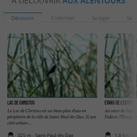
À DÉCOUVRIR
AUX ALENTOURS
Découvrir
S'informer
Se loger
Se r
Lac de Christus
Etang de l’Estey
Le Lac de Christus est un beau plan d’eau en
Au cœur de l’agglo
périphérie de la ville de Saint-Paul-lès-Dax. Si son
l’Adour, l’Étang de
côté urbain ...
325 m - Saint-Paul-lès-Dax
1,8 km - 