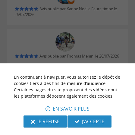
Avis publié par Karine Noëlle Faure timpe le
26/07/2026
Avis publié par Thomas Menini le 26/07/2026
Très bel établissement, avec des prestations de
qualité. Seul petit regret : il manque un bassin avec
En continuant à naviguer, vous autorisez le dépôt de
une température d’eau plus élevée, ce qui
cookies tiers à des fins de
mesure d'audience
.
apporterait encore plus de confort.
Certaines pages du site proposent des
vidéos
dont
les plateformes déposent également des cookies.
ECRIRE UN AVIS
LIRE TOUS LES AVIS
EN SAVOIR PLUS
© Google 2026
JE REFUSE
J'ACCEPTE