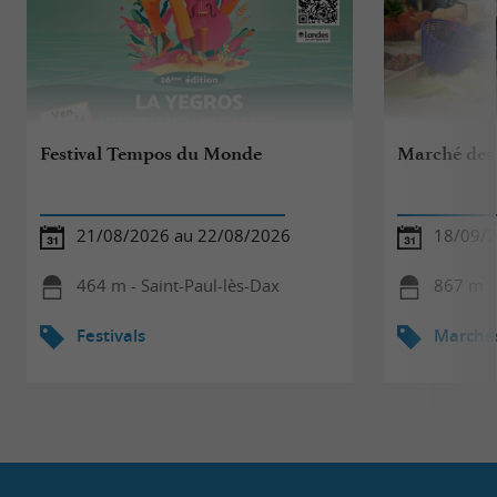
Festival Tempos du Monde
Marché des 
21/08/2026 au 22/08/2026
18/09/
464 m - Saint-Paul-lès-Dax
867 m - 
Festivals
Marché