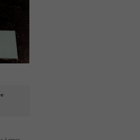
re
as à vous