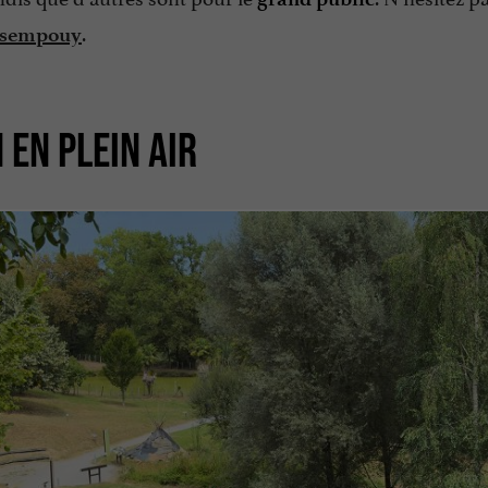
.
assempouy
 EN PLEIN AIR