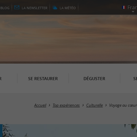
E
BLOG
LA
NEWSLETTER
LA
MÉTÉO
R
SE RESTAURER
DÉGUSTER
S
Accueil
Top expériences
Culturelle
Voyage au cœur 