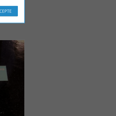
 des
visites
CCEPTE
 guide qui