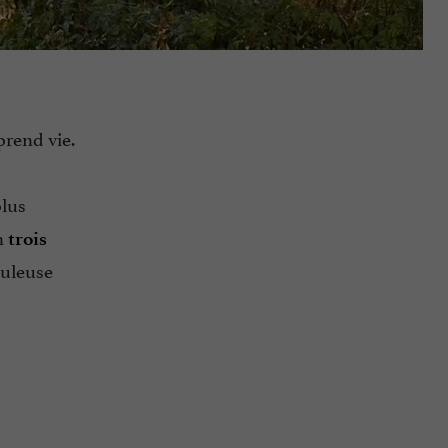
prend vie.
plus
en
trois
buleuse