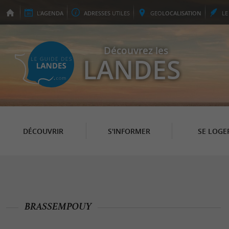
L'
AGENDA
ADRESSES
UTILES
GEO
LOCALISATION
L
Découvrez les
LANDES
DÉCOUVRIR
S'INFORMER
SE LOGE
BRASSEMPOUY