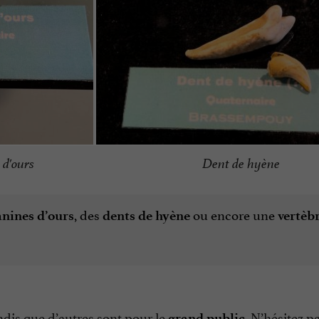
Dent de hyène
 d'ours
, des
ou encore une
anines d’ours
dents de hyène
vertèb
dis que d’autres sont pour le
. N’hésitez p
grand public