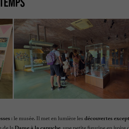
 TEMPS
: le musée. Il met en lumière les
esses
découvertes except
e de la
, une petite figurine en ivoire 
Dame à la capuche