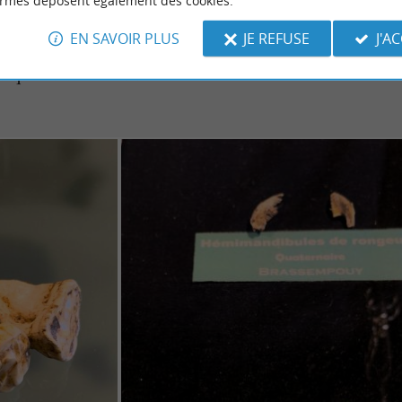
ormes déposent également des cookies.
lointains ancêtres. De plus, pour enrichir l’expérience,
EN SAVOIR PLUS
JE REFUSE
J'A
à des heures précises, offrant un accompagnement par un
 questions des visiteurs.