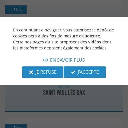
Dax
En continuant à naviguer, vous autorisez le dépôt de
Les Thermes du Grand Hôtel
cookies tiers à des fins de
mesure d'audience
.
Certaines pages du site proposent des
vidéos
dont
les plateformes déposent également des cookies.
EN SAVOIR PLUS
Saint-Paul-lès-Dax
JE REFUSE
J'ACCEPTE
Saint Paul lès Dax