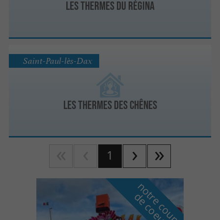
Les Thermes du Régina
Saint-Paul-lès-Dax
Les Thermes des Chênes
1
n
o
t
e
c
o
u
p
e
c
o
e
u
r
d
r