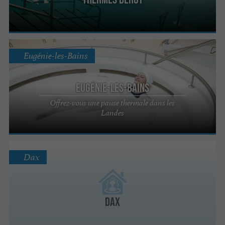
Eugénie-les-Bains
Eugénie-les-Bains
Offrez-vous une pause thermale dans les
Landes
Dax
Dax