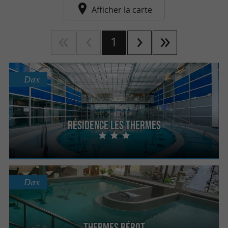
Afficher la carte
1
Dax
Résidence Les Thermes
Dax
Thermes Bérot