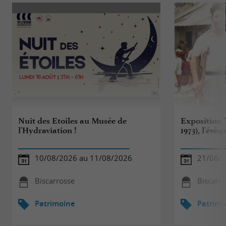
Nuit des Etoiles au Musée de
Exposition 
l'Hydraviation !
1973), l'évê
10/08/2026 au 11/08/2026
21/08/2
Biscarrosse
Biscarr
Patrimoine
Patrimo