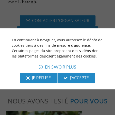
avec L'Estanh.
CONTACTER L'ORGANISATEUR
SITE INTERNET DE L'ÉVÈNEMENT
En continuant à naviguer, vous autorisez le dépôt de
cookies tiers à des fins de
mesure d'audience
.
Certaines pages du site proposent des
vidéos
dont
les plateformes déposent également des cookies.
dernière mise à jour :
04/05/2026 à 01:00:05
EN SAVOIR PLUS
Source :
Evènement proposé par un internaute
JE REFUSE
J'ACCEPTE
NOUS AVONS TESTÉ
POUR VOUS