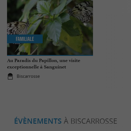
Familiale
Incontour
Au Paradis du Papillon, une visite
Top 10 des ch
exceptionnelle à Sanguinet
faire à Biscar
Biscarrosse
Biscarros
ÉVÈNEMENTS
À BISCARROSSE