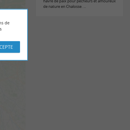
havre de paix pour pêcheurs et amoureux
de nature en Chalosse. ...
ns de
s
CCEPTE