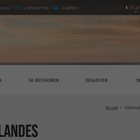
E
BLOG
LA
NEWSLETTER
LA
MÉTÉO
R
SE RESTAURER
DÉGUSTER
S
Accueil
Géolocal
 Landes