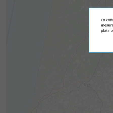
En cont
mesure
platef
Préci