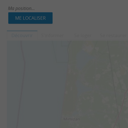
Ma position...
Découvrir
S'informer
Se loger
Se restaurer