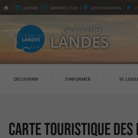
L'
AGENDA
ADRESSES
UTILES
GEO
LOCALISATION
L
Découvrez les
LANDES
DÉCOUVRIR
S'INFORMER
SE LOGE
Carte touristique des