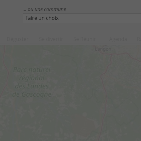
... ou une commune
Faire un choix
Déguster
Se divertir
Se Réunir
Agenda
R