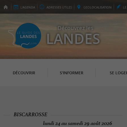
L'
AGENDA
ADRESSES
UTILES
GEO
LOCALISATION
L
Découvrez les
LANDES
DÉCOUVRIR
S'INFORMER
SE LOGE
BISCARROSSE
lundi 24 au samedi 29 août 2026