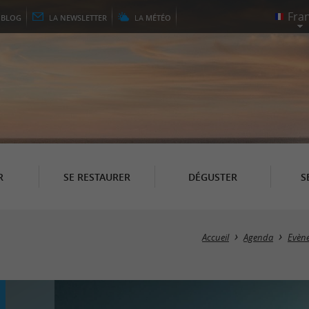
E
BLOG
LA
NEWSLETTER
LA
MÉTÉO
R
SE RESTAURER
DÉGUSTER
S
Accueil
Agenda
Evène