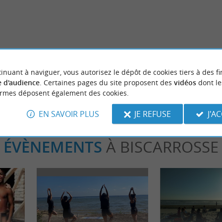
able
Séjours / Weekend
ses incontournables à faire à
La Van Life dans les Landes
Biscarrosse
inuant à naviguer, vous autorisez le dépôt de cookies tiers à des fi
 d'audience
. Certaines pages du site proposent des
vidéos
dont le
ormes déposent également des cookies.
EN SAVOIR PLUS
JE REFUSE
J'A
ÉVÈNEMENTS
À BISCARROSSE