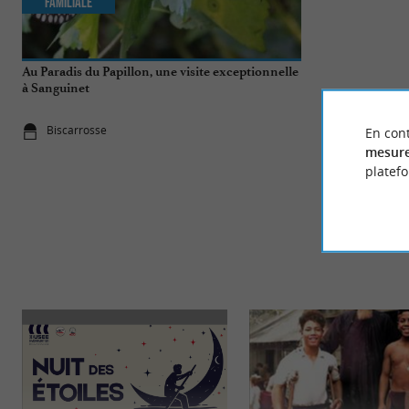
Familiale
Incontourn
Au Paradis du Papillon, une visite exceptionnelle
Top 10 des cho
à Sanguinet
Biscarrosse
Biscarrosse
Biscarrosse
En cont
mesure
platef