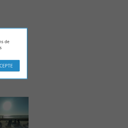
Festive
Les Landes, activités et visites pour rester au frais
!
Biscarrosse
ns de
s
CCEPTE