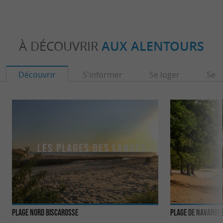
À DÉCOUVRIR
AUX ALENTOURS
Découvrir
S'informer
Se loger
Se r
Plage Nord Biscarosse
Plage de Navarros