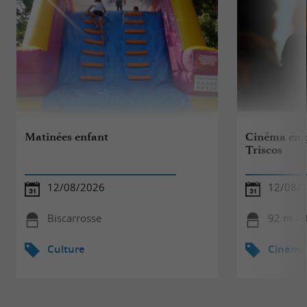
Matinées enfant
Cinéma en p
Triscos
12/08/2026
12/08/
Biscarrosse
92 m - B
Culture
Cinéma