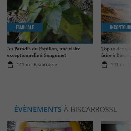
Familiale
Incontour
Au Paradis du Papillon, une visite
Top 10 des ch
exceptionnelle à Sanguinet
faire à Biscar
141 m - Biscarrosse
141 m - B
ÉVÈNEMENTS
À BISCARROSSE