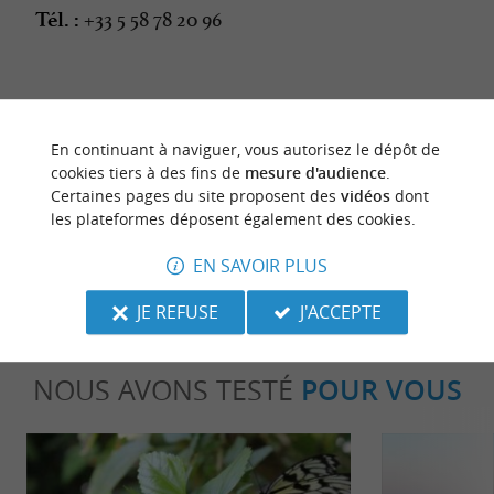
+33 5 58 78 20 96
Tél. :
En continuant à naviguer, vous autorisez le dépôt de
cookies tiers à des fins de
mesure d'audience
.
dernière mise à jour :
26/06/2026 à 06:25:55
Certaines pages du site proposent des
vidéos
dont
les plateformes déposent également des cookies.
Source :
Crédit photo :
Sirtaqui
-
@ OT des Grands Lacs
-
CC BY-NC-ND 4.0
EN SAVOIR PLUS
JE REFUSE
J'ACCEPTE
NOUS AVONS TESTÉ
POUR VOUS