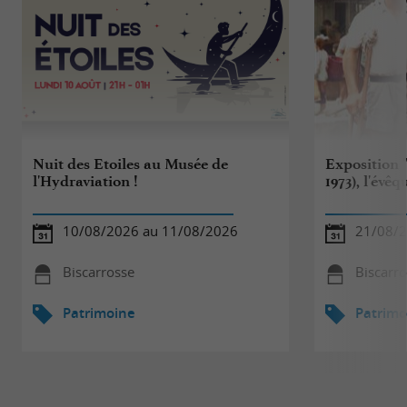
Nuit des Etoiles au Musée de
Exposition 
l'Hydraviation !
1973), l'évê
10/08/2026 au 11/08/2026
21/08/2
Biscarrosse
Biscarr
Patrimoine
Patrimo