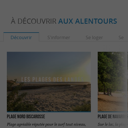
À DÉCOUVRIR
AUX ALENTOURS
Découvrir
S'informer
Se loger
Se r
Plage Nord Biscarosse
Plage de Navarros
Plage agréable réputée pour le surf tout niveau,
Sur le lac, la plage