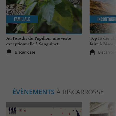
Familiale
Incontour
Au Paradis du Papillon, une visite
Top 10 des ch
exceptionnelle à Sanguinet
faire à Biscar
Biscarrosse
Biscarros
ÉVÈNEMENTS
À BISCARROSSE