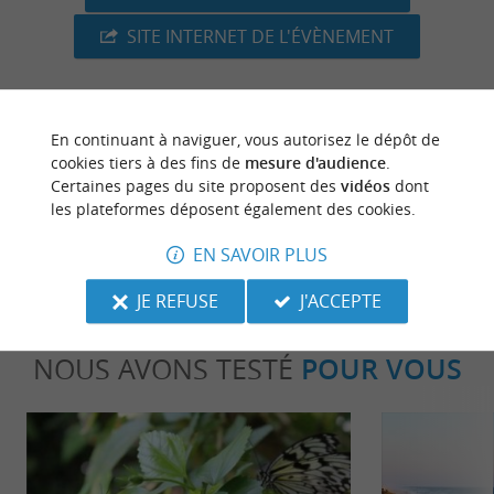
SITE INTERNET DE L'ÉVÈNEMENT
En continuant à naviguer, vous autorisez le dépôt de
dernière mise à jour :
08/07/2026 à 04:51:57
cookies tiers à des fins de
mesure d'audience
.
Certaines pages du site proposent des
vidéos
dont
Source :
Crédit photo :
Sirtaqui
-
Margaux Charente -
les plateformes déposent également des cookies.
CC BY-NC-ND 4.0
EN SAVOIR PLUS
JE REFUSE
J'ACCEPTE
NOUS AVONS TESTÉ
POUR VOUS