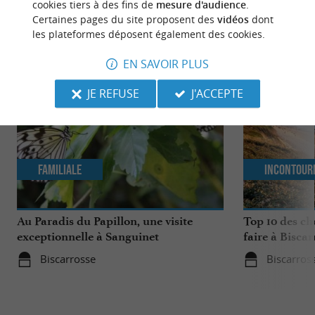
cookies tiers à des fins de
mesure d'audience
.
Certaines pages du site proposent des
vidéos
dont
NOUS AVONS TESTÉ
POUR VOUS
les plateformes déposent également des cookies.
EN SAVOIR PLUS
JE REFUSE
J'ACCEPTE
Familiale
Incontour
Au Paradis du Papillon, une visite
Top 10 des ch
exceptionnelle à Sanguinet
faire à Biscar
Biscarrosse
Biscarros