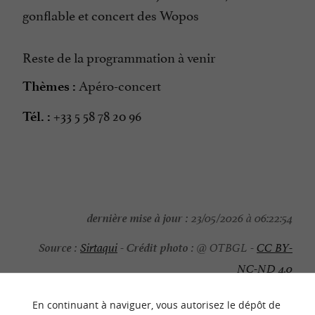
gonflable et concert des Wopos
Reste de la programmation à venir
Apéro-concert
Thèmes :
+33 5 58 78 20 96
Tél. :
dernière mise à jour :
23/05/2026 à 06:22:54
Source :
Crédit photo :
Sirtaqui
-
@ OTBGL -
CC BY-
NC-ND 4.0
En continuant à naviguer, vous autorisez le dépôt de