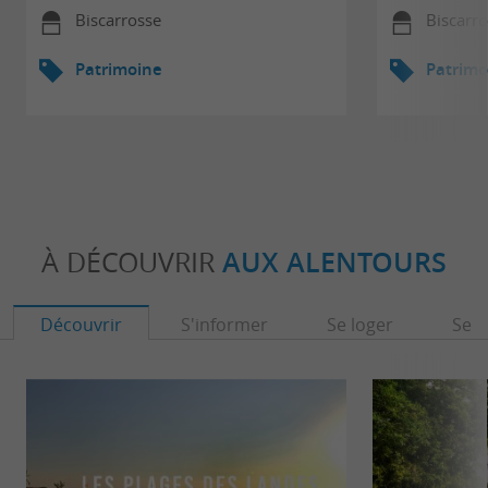
Biscarrosse
Biscarr
Patrimoine
Patrimo
À DÉCOUVRIR
AUX ALENTOURS
Découvrir
S'informer
Se loger
Se r