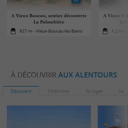
Réservez en
Simplicité de réservation :
quelques clics sur le site internet.
A Vieux-Boucau, sentier découverte
A Vieux-Bou
La Palombière
La 
927 m - Vieux-Boucau-les-Bains
1,2 km -
À DÉCOUVRIR
AUX ALENTOURS
Découvrir
S'informer
Se loger
Se r