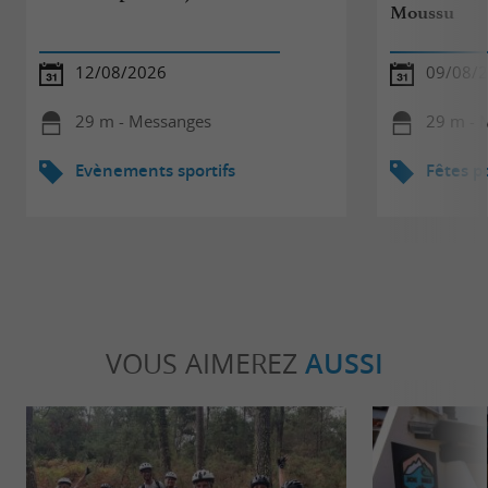
Moussu
12/08/2026
09/08/
29 m - Messanges
29 m - 
Evènements sportifs
Fêtes p
VOUS AIMEREZ
AUSSI