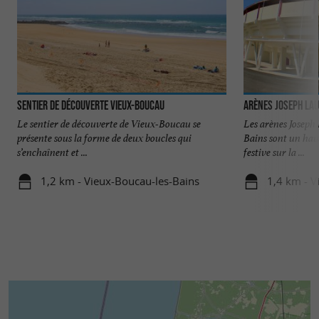
Sentier de découverte Vieux-Boucau
Arènes Joseph La
Le sentier de découverte de Vieux-Boucau se
Les arènes Joseph
présente sous la forme de deux boucles qui
Bains sont un haut 
s’enchaînent et ...
festive sur la ...
1,2 km - Vieux-Boucau-les-Bains
1,4 km - V