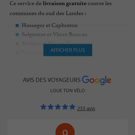
Ce service de
couvre les
livraison gratuite
communes du sud des Landes :
Hossegor et Capbreton
Seignosse et Vieux-Boucau
Moliets-et-Maa et Messanges
AFFICHER PLUS
Soustons, Azur et Léon
Une gamme de vélos pour toutes les
AVIS DES VOYAGEURS
envies et toute la famille
LOUE TON VÉLO
Parce que chaque cycliste est unique,
Louetonvelo propose une flotte variée de vélos
233 avis
récents et parfaitement entretenus, avec une
attention particulière portée à la qualité