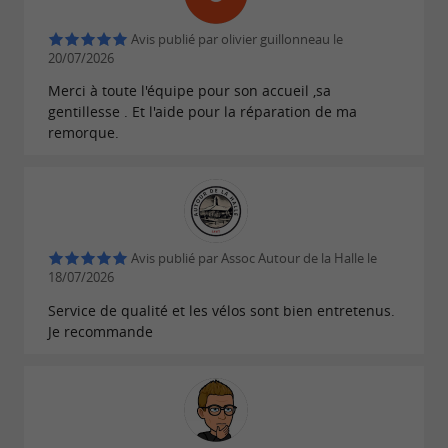
française (vélos de la marque Arcade Cycles).
Vélos de toutes tailles, remorques, sièges bébés
Avis publié par olivier guillonneau le
20/07/2026
et casques offerts pour les locations enfants.
Merci à toute l'équipe pour son accueil ,sa
VAE de qualité (Arcade
gentillesse . Et l'aide pour la réparation de ma
Électrique :
remorque.
Cycles) et Fat Bikes pour explorer sans effort.
Beach Cruisers stylés, VTC
Classique :
polyvalents, VTT et Gravel
Vélos de toutes tailles,
Enfants :
Avis publié par Assoc Autour de la Halle le
remorques, sièges bébés et casques offerts
18/07/2026
pour les locations enfants.
Service de qualité et les vélos sont bien entretenus.
Je recommande
Pourquoi choisir Louetonvelo.com pour
vos vacances landaises ?