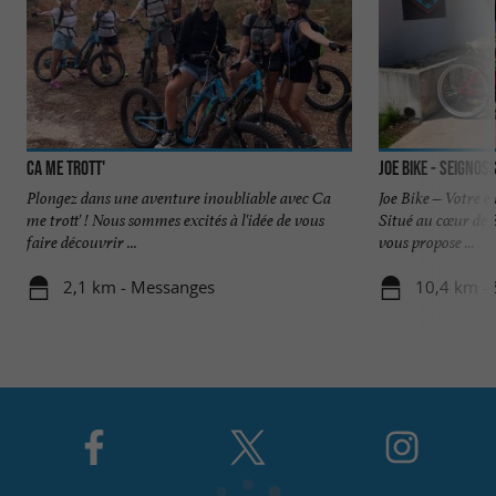
Ca me trott'
JOE BIKE - Seignos
Plongez dans une aventure inoubliable avec Ca
Joe Bike – Votre e
me trott' ! Nous sommes excités à l'idée de vous
Situé au cœur de 
faire découvrir ...
vous propose ...
2,1 km - Messanges
10,4 km - 