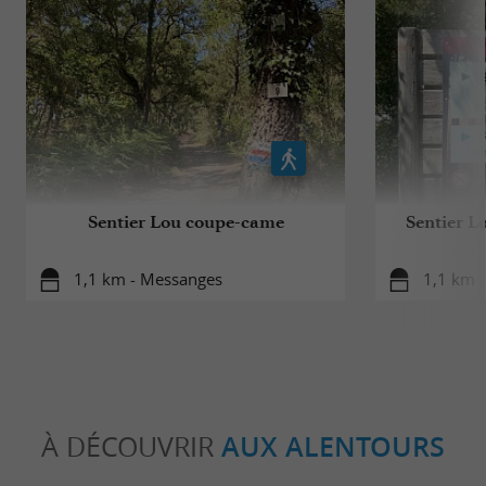
Sentier Lou coupe-came
Sentier L
1,1 km - Messanges
1,1 km 
À DÉCOUVRIR
AUX ALENTOURS