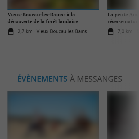
Vieux-Boucau-les-Bains : à la
La petite Ama
découverte de la forêt landaise
réserve natur
2,7 km - Vieux-Boucau-les-Bains
7,0 km - 
ÉVÈNEMENTS
À MESSANGES