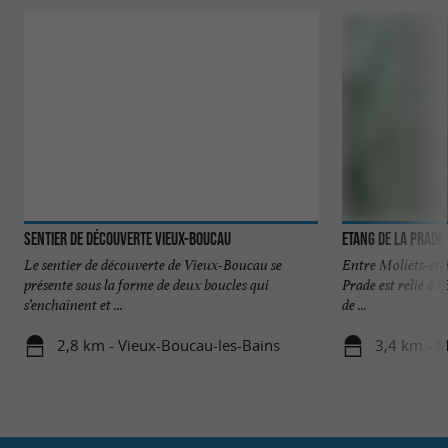
Sentier de découverte Vieux-Boucau
Etang de la Prade
Le sentier de découverte de Vieux-Boucau se
Entre Moliets-et-
présente sous la forme de deux boucles qui
Prade est relié à 
s’enchaînent et ...
de ...
2,8 km - Vieux-Boucau-les-Bains
3,4 km - 