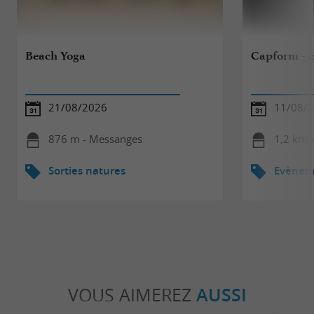
Beach Yoga
Capform - 
21/08/2026
11/08/
876 m - Messanges
1,2 km 
Sorties natures
Evèneme
VOUS AIMEREZ
AUSSI