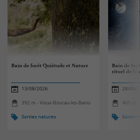
Bain de forêt Quiétude et Nature
Bain de forê
rituel de lu
13/08/2026
28/08/
392 m - Vieux-Boucau-les-Bains
405 m -
Sorties natures
Sorties