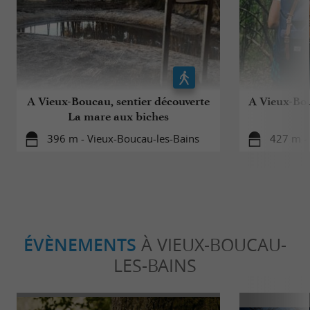
A Vieux-Boucau, sentier découverte
A Vieux-Bou
La mare aux biches
396 m - Vieux-Boucau-les-Bains
427 m -
ÉVÈNEMENTS
À VIEUX-BOUCAU-
LES-BAINS