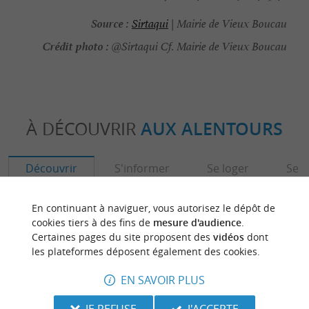
Source :
Sirtaqui
| Mairie de Vieux Boucau
Crédit photo :
@Sirtaqui Cf. Mairie de Vieux Boucau
À DÉCOUVRIR
AUX ALENTOURS
Découvrir
S'informer
Se loger
Se r
En continuant à naviguer, vous autorisez le dépôt de
cookies tiers à des fins de
mesure d'audience
.
Certaines pages du site proposent des
vidéos
dont
les plateformes déposent également des cookies.
EN SAVOIR PLUS