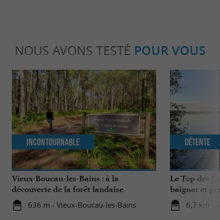
NOUS AVONS TESTÉ
POUR VOUS
Incontournable
Détente
Vieux-Boucau-les-Bains : à la
Le Top des La
découverte de la forêt landaise
baigner et pa
famille
636 m - Vieux-Boucau-les-Bains
6,7 km - 