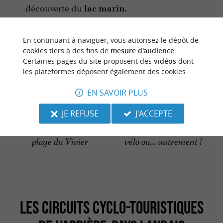
découverte du
.
lac marin
En continuant à naviguer, vous autorisez le dépôt de
cookies tiers à des fins de
mesure d'audience
.
Certaines pages du site proposent des
vidéos
dont
les plateformes déposent également des cookies.
EN SAVOIR PLUS
JE REFUSE
J'ACCEPTE
Vélo à Biscarrosse,
Les sentiers côtiers, à
plage du Vivier
vélo ou… autrement !
LES CIRCUITS CYCLO-TOURISTIQUES