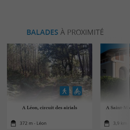
BALADES
À PROXIMITÉ
A Léon, circuit des airials
A Saint-Mic
372 m - Léon
3,9 km -