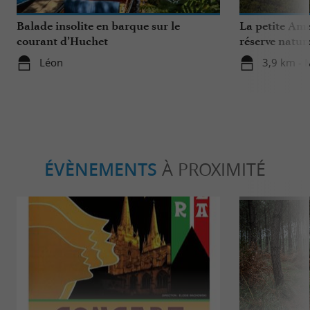
Balade insolite en barque sur le
La petite Ama
courant d’Huchet
réserve natur
Léon
3,9 km - 
ÉVÈNEMENTS
À PROXIMITÉ