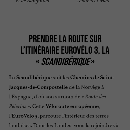
et de Sanguinet
Moliets et Maa
PRENDRE LA ROUTE SUR
L’ITINÉRAIRE EUROVÉLO 3, LA
«
SCANDIBÉRIQUE
»
suit les
La Scandibérique
Chemins de Saint-
de la Norvège à
Jacques-de-Compostelle
l’Espagne, d’où son surnom de «
Route des
». Cette
,
Pèlerins
Véloroute européenne
l’
parcoure l’intérieur des terres
EuroVélo 3,
landaises. Dans les Landes, vous la rejoindrez à