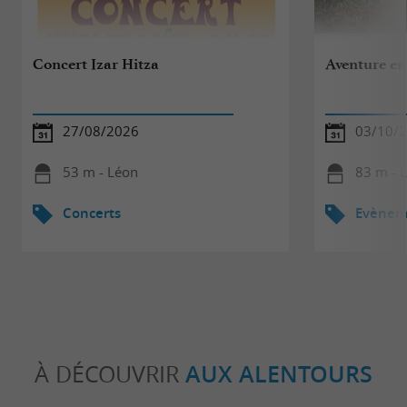
Concert Izar Hitza
Aventure en
27/08/2026
03/10/
53 m - Léon
83 m - 
Concerts
Evèneme
À DÉCOUVRIR
AUX ALENTOURS