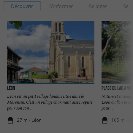
Découvrir
S'informer
Se loger
Se r
Léon
Plage du Lac à Vie
Léon est un petit village landais situé dans le
Nature et sauvage, 
Marensin. C’est un village charmant assez réputé
Léon où l’on peut f
pour son son ...
pour ...
27 m - Léon
165 m - L