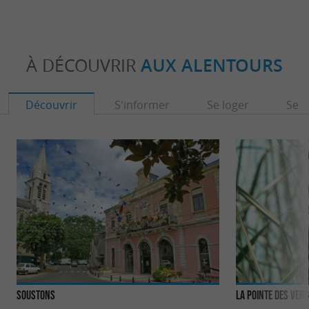
À DÉCOUVRIR
AUX ALENTOURS
Découvrir
S'informer
Se loger
Se r
Soustons
La pointe des ver