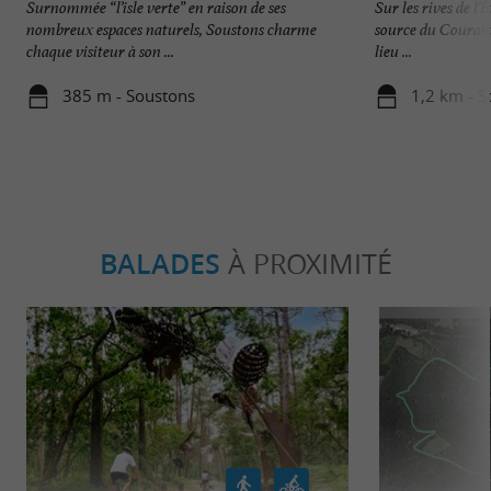
Surnommée “l’isle verte” en raison de ses
Sur les rives de l’
nombreux espaces naturels, Soustons charme
source du Courant
chaque visiteur à son ...
lieu ...
385 m - Soustons
1,2 km - S
BALADES
À PROXIMITÉ