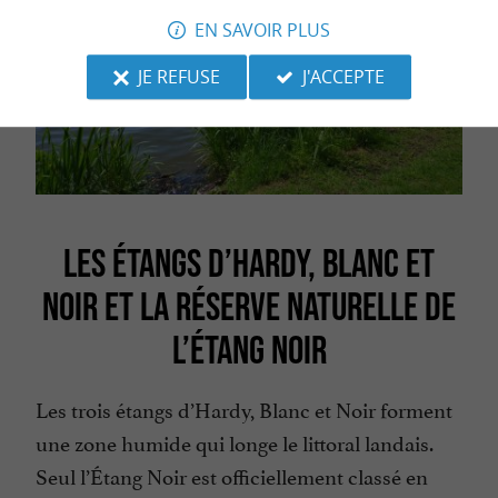
EN SAVOIR PLUS
JE REFUSE
J'ACCEPTE
LES ÉTANGS D’HARDY, BLANC ET
NOIR ET LA RÉSERVE NATURELLE DE
L’ÉTANG NOIR
Les trois étangs d’Hardy, Blanc et Noir forment
une zone humide qui longe le littoral landais.
Seul l’Étang Noir est officiellement classé en