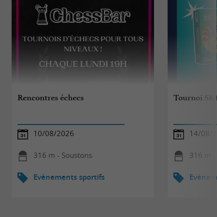
Rencontres échecs
Tournoi SK
10/08/2026
14/08/
316 m - Soustons
316 m -
Evènements sportifs
Evèneme