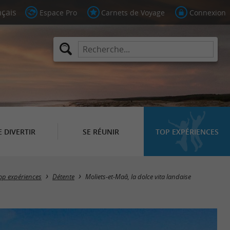
Espace Pro
Carnets de Voyage
Connexion
E DIVERTIR
SE RÉUNIR
TOP EXPÉRIENCES
op expériences
Détente
Moliets-et-Maâ, la dolce vita landaise