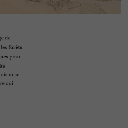
age de
 les
forêts
pour
gues
ité
suis mise
re qui