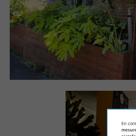
En cont
mesure