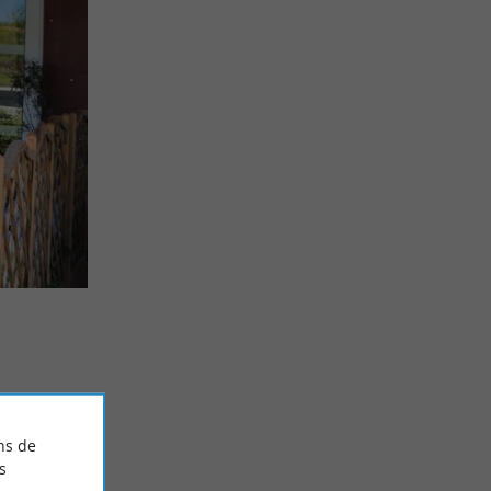
ns de
s