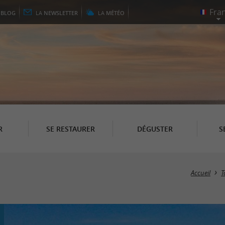
E
BLOG
LA
NEWSLETTER
LA
MÉTÉO
R
SE RESTAURER
DÉGUSTER
S
Accueil
T