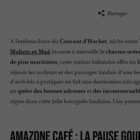
Partager
A l'embouchure du
, niché entre
Courant d’Huchet
incarne à merveille le
Moliets-et-Maâ
charme océa
, cette station balnéaire offre un
de pins maritimes
l
réjouir les surfeurs et des paysages landais d’une be
d’activités à pratiquer en fait une destination très 
en
et
quête des bonnes adresses
des incontournabl
règne dans cette jolie bourgade landaise. Une parent
AMAZONE CAFÉ : LA PAUSE GO