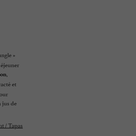
ungle
»
déjeuner
,
son
acté et
pour
 jus de
nt / Tapas