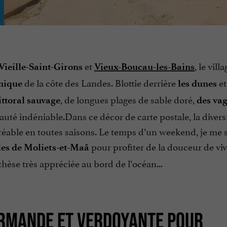
et
, le vill
Vieille-Saint-Girons
Vieux-Boucau-les-Bains
de la côte des Landes. Blottie derrière
et
nique
les dunes
, de longues plages de sable doré,
ittoral sauvage
des va
auté indéniable.Dans ce décor de carte postale, la divers
agréable en toutes saisons. Le temps d’un weekend, je me 
pour profiter de la douceur de viv
es de Moliets-et-Maâ
hèse très appréciée au bord de l’océan...
URMANDE ET VERDOYANTE POUR