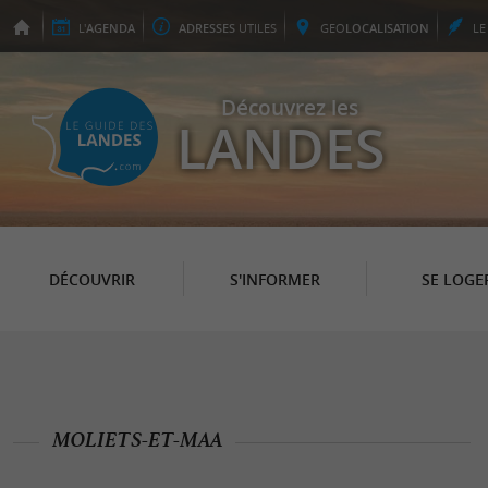
L'
AGENDA
ADRESSES
UTILES
GEO
LOCALISATION
L
Découvrez les
LANDES
DÉCOUVRIR
S'INFORMER
SE LOGE
MOLIETS-ET-MAA