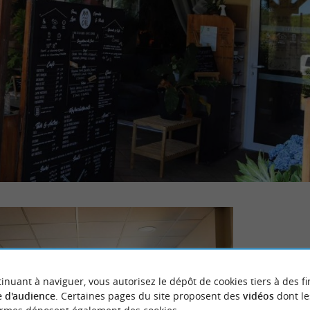
inuant à naviguer, vous autorisez le dépôt de cookies tiers à des fi
 d'audience
. Certaines pages du site proposent des
vidéos
dont le