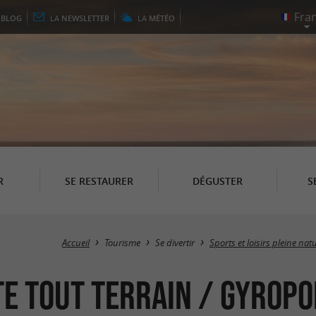
E
BLOG
LA
NEWSLETTER
LA
MÉTÉO
R
SE RESTAURER
DÉGUSTER
S
Accueil
Tourisme
Se divertir
Sports et loisirs pleine nat
tte tout terrain / Gyrop