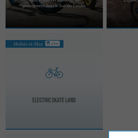
Vous préparez vos vacances sur la Côte sud des
Plongez dans u
gratuitement dans le Sud des Landes
Landes et vous rêvez de parcourir les pistes
me trott' ! Nou
cyclables du littoral ...
faire découvrir 
Moliets-et-Maa
3 km
Electric Skate Land