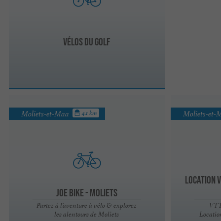
Vélos du Golf
Moliets-et-Maa
Moliets-et
4.1 km
Location 
JOE BIKE - Moliets
Partez à l’aventure à vélo & explorez
VTT
les alentours de Moliets
Locatio