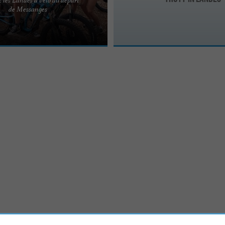
ne aventure inoubliable avec Ca
de Messanges
s sommes excités à l'idée de vous
...