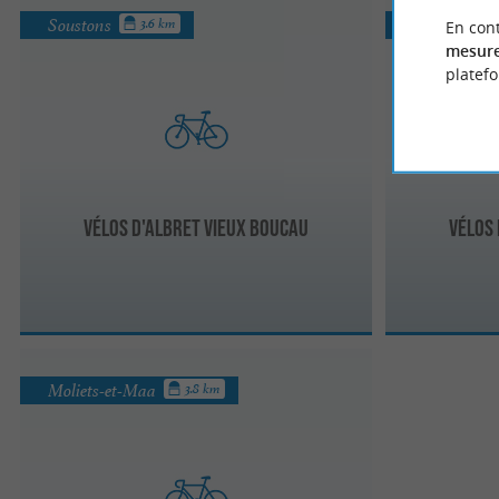
Soustons
Vieux-Bouca
3.6 km
En cont
mesure
platef
Vélos d'Albret Vieux Boucau
Vélos 
Moliets-et-Maa
3.8 km