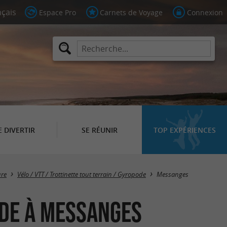
Espace Pro
Carnets de Voyage
Connexion
E DIVERTIR
SE RÉUNIR
TOP EXPÉRIENCES
Masquer la carte
ure
Vélo / VTT / Trottinette tout terrain / Gyropode
Messanges
ode à Messanges