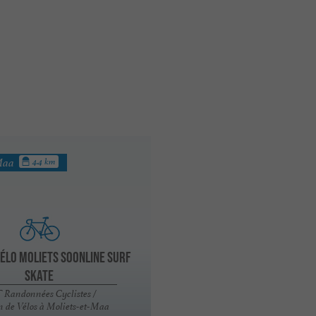
-Maa
4.4 km
Vélo Moliets Soonline Surf
Skate
 Randonnées Cyclistes /
n de Vélos à Moliets-et-Maa