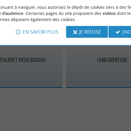
u-les-Bains
Moliets-et-Maa
3.6 km
3.7 km
inuant à naviguer, vous autorisez le dépôt de cookies tiers à des fi
 d'audience
. Certaines pages du site proposent des
vidéos
dont le
ormes déposent également des cookies.
EN SAVOIR PLUS
JE REFUSE
J'A
d'Albret Vieux Boucau
Land'aventure