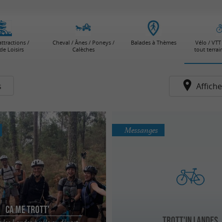
attractions /
Cheval / Ânes / Poneys /
Balades à Thèmes
Vélo / VTT 
de Loisirs
Calèches
tout terra
s
Affiche
Messanges
Ca me trott'
Trott'in Landes
 les Landes à vélo au départ