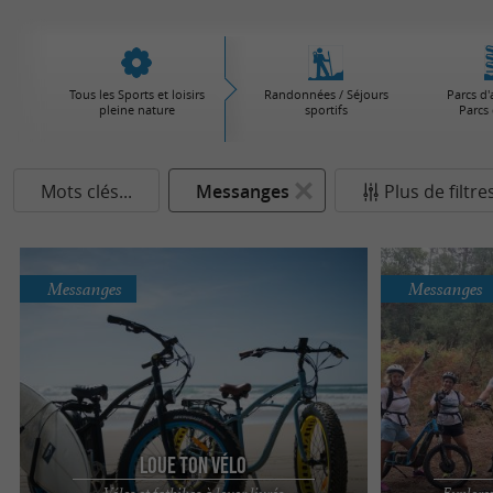
Tous les Sports et loisirs
Randonnées / Séjours
Parcs d'
pleine nature
sportifs
Parcs 
Mots clés...
Messanges
Plus de filtre
Messanges
Messanges
Loue Ton Vélo
Vélos et fatbikes à louer livrés
Explorez