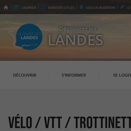
L'
AGENDA
ADRESSES
UTILES
GEO
LOCALISATION
L
Découvrez les
LANDES
DÉCOUVRIR
S'INFORMER
SE LOGE
Vélo / VTT / Trottine