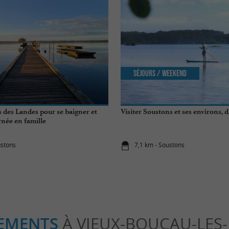
Séjours / Weekend
s des Landes pour se baigner et
Visiter Soustons et ses environs, 
rnée en famille
ustons
7,1 km - Soustons
EMENTS
À VIEUX-BOUCAU-LES-