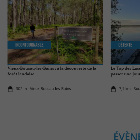
Incontournable
Détente
Vieux-Boucau-les-Bains : à la découverte de la
Le Top des Lac
forêt landaise
passer une jou
302 m - Vieux-Boucau-les-Bains
7,1 km - So
ÉVÈN