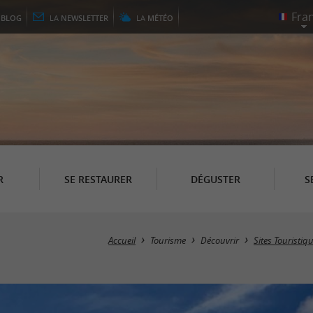
E
BLOG
LA
NEWSLETTER
LA
MÉTÉO
R
SE RESTAURER
DÉGUSTER
S
Accueil
Tourisme
Découvrir
Sites Touristiq