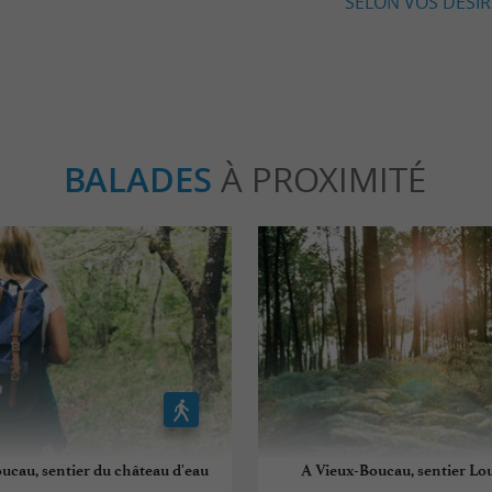
SELON VOS DÉSIRS
BALADES
À PROXIMITÉ
ucau, sentier du château d'eau
A Vieux-Boucau, sentier Lo