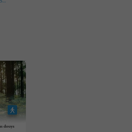
...
us douys