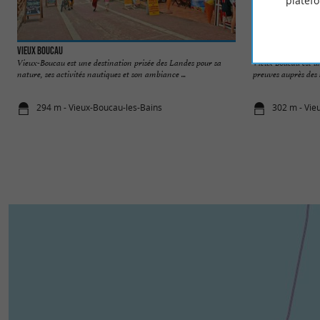
platef
Vieux Boucau
Plages de Vieux Bo
Vieux-Boucau est une destination prisée des Landes pour sa
Vieux Boucau est une
nature, ses activités nautiques et son ambiance ...
preuves auprès des s
294 m - Vieux-Boucau-les-Bains
302 m - Vie