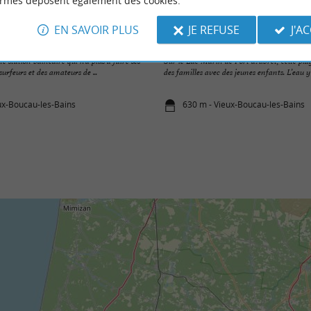
ormes déposent également des cookies.
EN SAVOIR PLUS
JE REFUSE
J'A
ucau
Plage du lac Marin de Port d’Albret
 station balnéaire qui n’a plus à faire ses
Sur le Lac Marin de Port d’Albret, cette plag
urfeurs et des amateurs de ...
des familles avec des jeunes enfants. L’eau y e
ux-Boucau-les-Bains
630 m - Vieux-Boucau-les-Bains