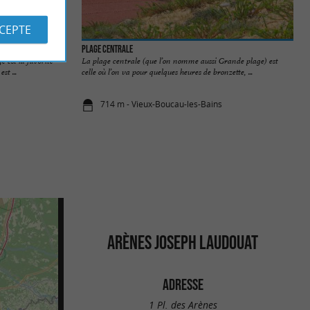
CCEPTE
Plage Centrale
e est la favorite
La plage centrale (que l’on nomme aussi Grande plage) est
st ...
celle où l’on va pour quelques heures de bronzette, ...
714 m - Vieux-Boucau-les-Bains
ARÈNES JOSEPH LAUDOUAT
ADRESSE
1 Pl. des Arènes