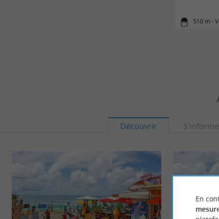
510 m - V
Découvrir
S'informe
En cont
mesure