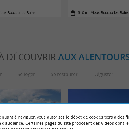
ieux-Boucau-les-Bains
510 m - Vieux-Boucau-les-Bains
À DÉCOUVRIR
AUX ALENTOUR
r
Se loger
Se restaurer
Déguster
inuant à naviguer, vous autorisez le dépôt de cookies tiers à des fi
 d'audience
. Certaines pages du site proposent des
vidéos
dont le