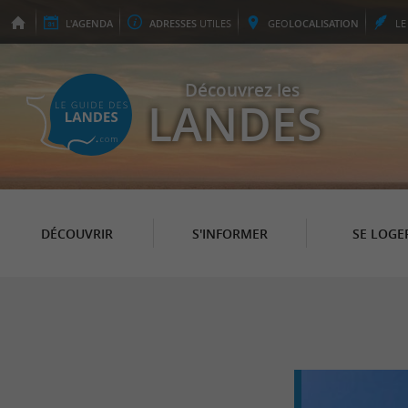
L'
AGENDA
ADRESSES
UTILES
GEO
LOCALISATION
L
Découvrez les
LANDES
DÉCOUVRIR
S'INFORMER
SE LOGE