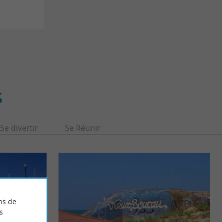
S
Se divertir
Se Réunir
ns de
s